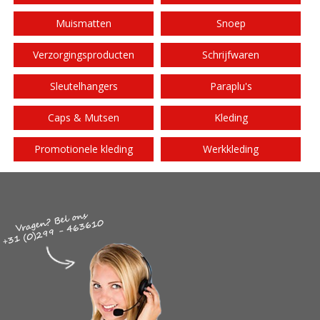
Muismatten
Snoep
Verzorgingsproducten
Schrijfwaren
Sleutelhangers
Paraplu's
Caps & Mutsen
Kleding
Promotionele kleding
Werkkleding