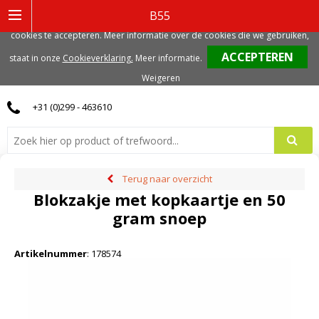
Deze website gebruikt functionele, analytische en mogelijk ook marketing
B55
gerelateerde cookies. Voor de beste gebruikerservaring, adviseren we deze
cookies te accepteren. Meer informatie over de cookies die we gebruiken,
0
staat in onze
Cookieverklaring.
Meer informatie
.
Weigeren
+31 (0)299 - 463610
Terug naar overzicht
Blokzakje met kopkaartje en 50
gram snoep
Artikelnummer
:
178574