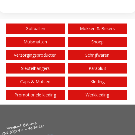
Golfballen
Mokken & Bekers
Muismatten
Snoep
Verzorgingsproducten
Schrijfwaren
Sleutelhangers
Paraplu's
Caps & Mutsen
Kleding
Promotionele kleding
Werkkleding