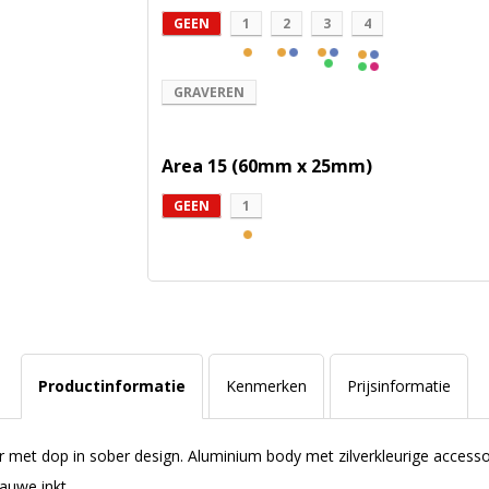
GEEN
1
2
3
4
GRAVEREN
Area 15 (60mm x 25mm)
GEEN
1
Productinformatie
Kenmerken
Prijsinformatie
 met dop in sober design. Aluminium body met zilverkleurige accesso
auwe inkt.