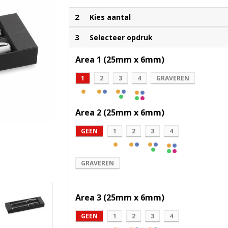
2
Kies aantal
3
Selecteer opdruk
Area 1 (25mm x 6mm)
1
2
3
4
GRAVEREN
Area 2 (25mm x 6mm)
GEEN
1
2
3
4
GRAVEREN
Area 3 (25mm x 6mm)
GEEN
1
2
3
4