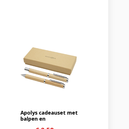
Apolys cadeauset met
balpen en
rollerbalpen (zwarte