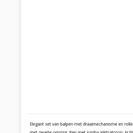
Elegant set van balpen met draaimechanisme en roller
met zwarte omslag. Pen met jumbo inktpatroon. In bl