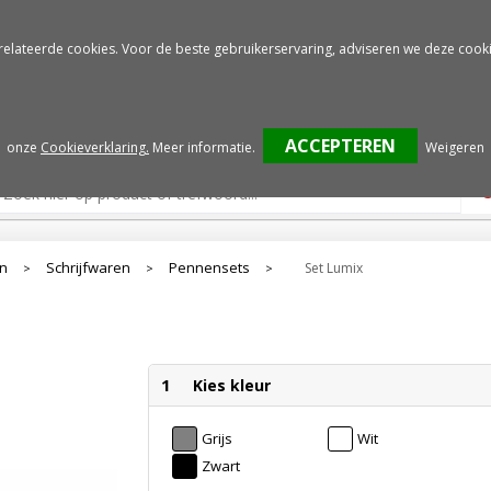
Gratis drukproef
Snelle service
relateerde cookies. Voor de beste gebruikerservaring, adviseren we deze cooki
onze
Cookieverklaring.
Meer informatie
.
Weigeren
en
Schrijfwaren
Pennensets
Set Lumix
>
>
>
1
Kies kleur
Grijs
Wit
Zwart