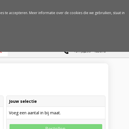
es te accepteren. Meer informatie over de cookies die we gebruiken, staat in
0
+31 (0)299 - 463610
Jouw selectie
Voeg een aantal in bij maat.
Bestellen