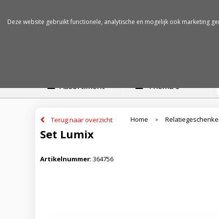
Betalen op rekening
Snelle levertijden
Deze website gebruikt functionele, analytische en mogelijk ook marketing ge
Assortiment
Thema's
Home
Relatiegeschenk
Terug naar overzicht
>
Set Lumix
Artikelnummer
:
364756