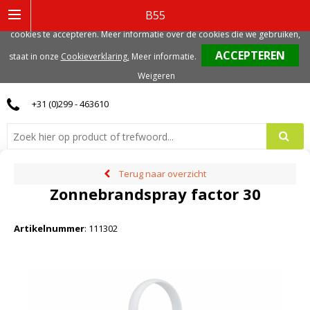
Deze website gebruikt functionele, analytische en mogelijk ook marketing
B55
gerelateerde cookies. Voor de beste gebruikerservaring, adviseren we deze
cookies te accepteren. Meer informatie over de cookies die we gebruiken,
0
staat in onze
Cookieverklaring.
Meer informatie
.
Weigeren
+31 (0)299 - 463610
Terug naar overzicht
Zonnebrandspray factor 30
Artikelnummer
:
111302