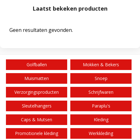
Laatst bekeken producten
Geen resultaten gevonden.
Golfballen
Mokken & Bekers
Muismatten
Snoep
Verzorgingsproducten
Schrijfwaren
Sleutelhangers
Paraplu's
Caps & Mutsen
Kleding
Promotionele kleding
Werkkleding