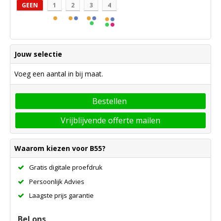
GEEN
1
2
3
4
Jouw selectie
Voeg een aantal in bij maat.
Bestellen
Vrijblijvende offerte mailen
Waarom kiezen voor B55?
Gratis digitale proefdruk
Persoonlijk Advies
Laagste prijs garantie
Bel ons