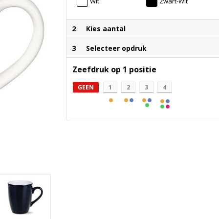
Wit
Zwart-Wit
2
Kies aantal
3
Selecteer opdruk
Zeefdruk op 1 positie
GEEN
1
2
3
4