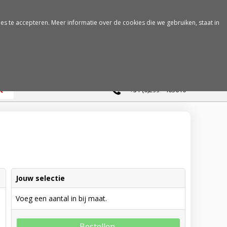
es te accepteren. Meer informatie over de cookies die we gebruiken, staat in
0
+31 (0)299 - 463610
Jouw selectie
Voeg een aantal in bij maat.
Bestellen