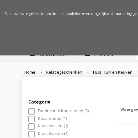
Betalen op rekening
Snelle levertijden
Deze website gebruikt functionele, analytische en mogelijk ook marketing ge
Assortiment
Thema's
Home
Relatiegeschenken
Huis, Tuin en Keuken
>
>
Categorie
Weergav
Fondue multifunctioneel
(3)
Kaasfondue
(1)
Kaasmessen
(1)
Kaasplanken
(1)