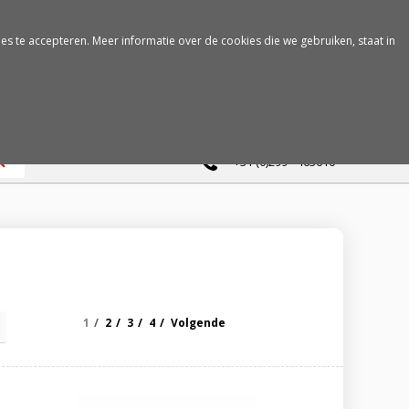
es te accepteren. Meer informatie over de cookies die we gebruiken, staat in
0
+31 (0)299 - 463610
1
2
3
4
Volgende