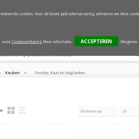
Gratis drukproef
Snelle service
relateerde cookies. Voor de beste gebruikerservaring, adviseren we deze cooki
onze
Cookieverklaring.
Meer informatie
.
Weigeren
Keuken
Fondue, Kaas en Snijplanken
>
>
e: