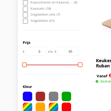
Kaasschaven en Kaasraspen
(4)
Kaassets
(18)
Snijplanken sets
(7)
Snijplanken
(61)
Prijs
€
t/m
€
Keuken
Ruban
Vanaf
Bedrukt
Kleur