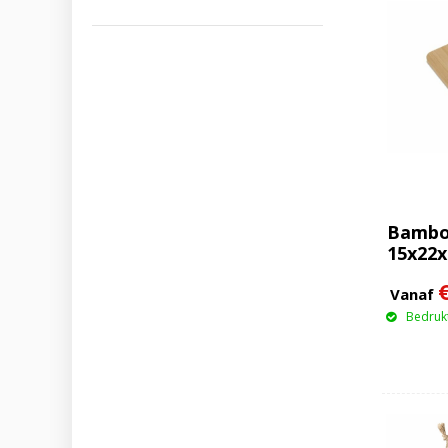
Bamboo
15x22
Vanaf
Bedrukt