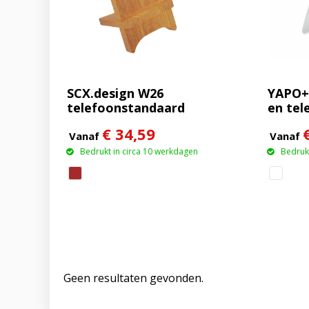
SCX.design W26
YAPO+ 
telefoonstandaard
en tel
van bamboe met
€ 34,59
draadloze oplader van
Vanaf
Vanaf
10 W en oplichtend
Bedrukt in circa 10 werkdagen
Bedrukt
logo
Geen resultaten gevonden.