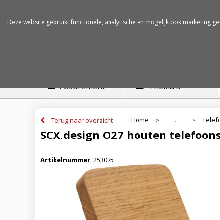
Betalen op rekening
Snelle levertijden
Deze website gebruikt functionele, analytische en mogelijk ook marketing ge
Assortiment
Thema's
Home
Telef
Terug naar overzicht
...
>
>
SCX.design O27 houten telefoon
Artikelnummer
:
253075