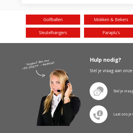
Golfballen
Mokken & Bekers
Sleutelhangers
Paraplu's
Hulp nodig?
Stel je vraag aan onze
Stel je vraa
Laat ons je