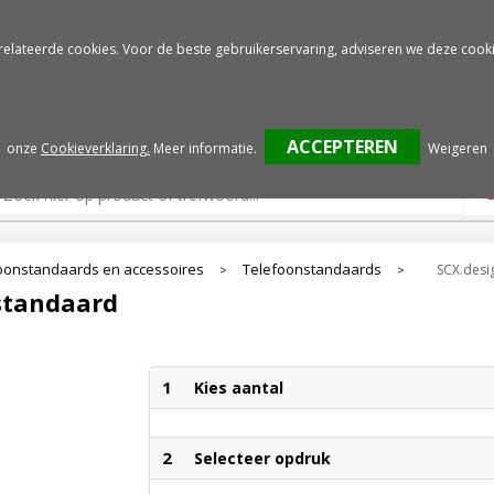
Gratis drukproef
Snelle service
relateerde cookies. Voor de beste gebruikerservaring, adviseren we deze cooki
onze
Cookieverklaring.
Meer informatie
.
Weigeren
oonstandaards en accessoires
Telefoonstandaards
SCX.desi
>
>
standaard
1
Kies aantal
2
Selecteer opdruk