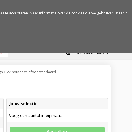
es te accepteren. Meer informatie over de cookies die we gebruiken, staat in
0
+31 (0)299 - 463610
gn O27 houten telefoonstandaard
Jouw selectie
Voeg een aantal in bij maat.
Bestellen