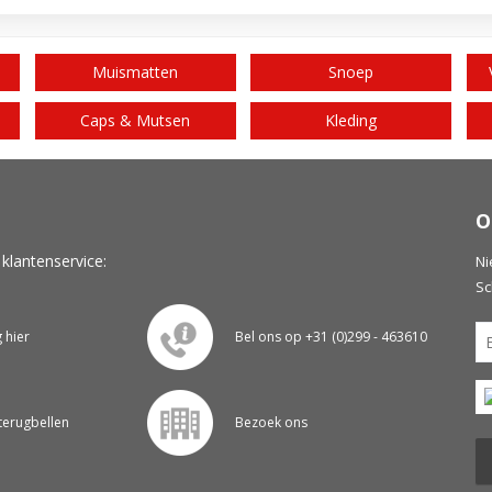
Muismatten
Snoep
Caps & Mutsen
Kleding
O
 klantenservice:
Ni
Sc
g hier
Bel ons op +31 (0)299 - 463610
 terugbellen
Bezoek ons