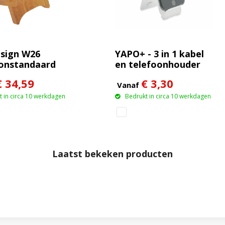
sign W26
YAPO+ - 3 in 1 kabel
onstandaard
en telefoonhouder
amboe met
€ 34,59
€ 3,30
oze oplader van
Vanaf
n oplichtend
 in circa 10 werkdagen
Bedrukt in circa 10 werkdagen
Laatst bekeken producten