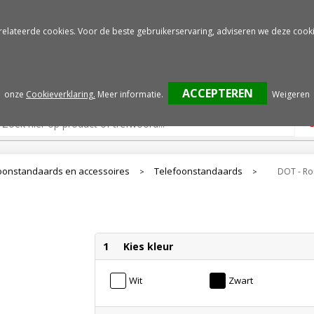
Gratis drukproef
Snelle service
relateerde cookies. Voor de beste gebruikerservaring, adviseren we deze cooki
onze
Cookieverklaring.
Meer informatie
.
Weigeren
oonstandaards en accessoires
Telefoonstandaards
DOT - Ro
>
>
1
Kies kleur
Wit
Zwart