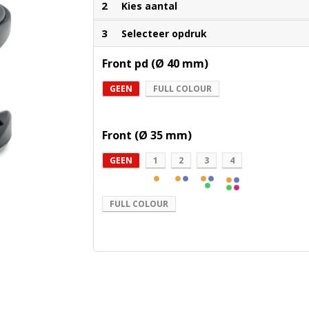
2
Kies aantal
3
Selecteer opdruk
Front pd (Ø 40 mm)
GEEN
FULL COLOUR
Front (Ø 35 mm)
GEEN
1
2
3
4
FULL COLOUR