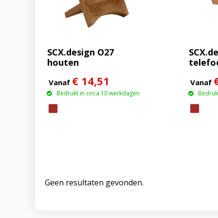
SCX.design O27
SCX.de
houten
telefo
telefoonstandaard
van b
€ 14,51
draadl
Vanaf
Vanaf
10 W e
Bedrukt in circa 10 werkdagen
Bedrukt
logo
Geen resultaten gevonden.