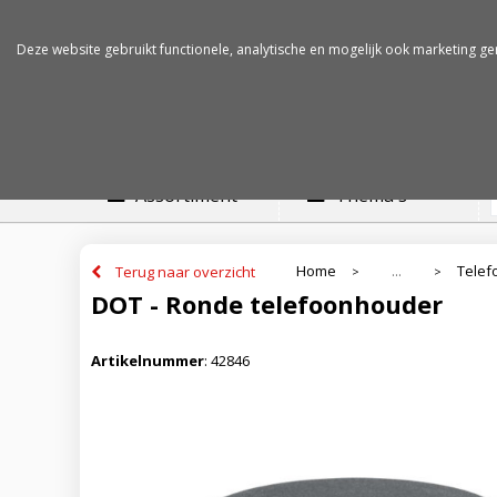
Betalen op rekening
Snelle levertijden
Deze website gebruikt functionele, analytische en mogelijk ook marketing ge
Assortiment
Thema's
Home
Telef
Terug naar overzicht
...
>
>
DOT - Ronde telefoonhouder
Artikelnummer
:
42846