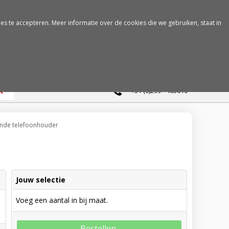
es te accepteren. Meer informatie over de cookies die we gebruiken, staat in
0
+31 (0)299 - 463610
nde telefoonhouder
Jouw selectie
Voeg een aantal in bij maat.
Bestellen