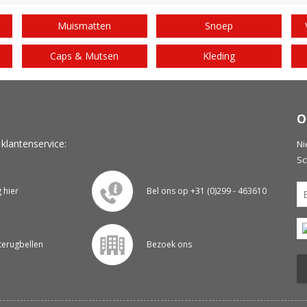
Muismatten
Snoep
Caps & Mutsen
Kleding
O
 klantenservice:
Ni
Sc
g hier
Bel ons op +31 (0)299 - 463610
 terugbellen
Bezoek ons