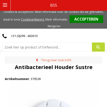
Deze website gebruikt functionele, analytische en mogelijk ook marketing
B55
gerelateerde cookies. Voor de beste gebruikerservaring, adviseren we deze
cookies te accepteren. Meer informatie over de cookies die we gebruiken,
0
staat in onze
Cookieverklaring.
Meer informatie
.
Weigeren
+31 (0)299 - 463610
Terug naar overzicht
Antibacterieel Houder Sustre
Artikelnummer
:
370538