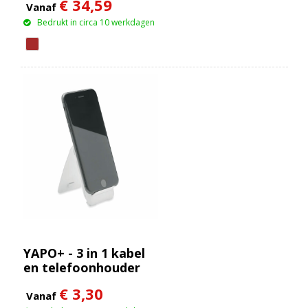
€ 34,59
draadloze oplader van
Vanaf
10 W en oplichtend
Bedrukt in circa 10 werkdagen
logo
YAPO+ - 3 in 1 kabel
en telefoonhouder
€ 3,30
Vanaf