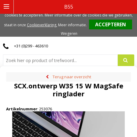
Deze website gebruikt functionele, analytische en mogelijk ook marketing
B55
gerelateerde cookies. Voor de beste gebruikerservaring, adviseren we deze
cookies te accepteren. Meer informatie over de cookies die we gebruiken,
0
staat in onze
Cookieverklaring.
Meer informatie
.
Weigeren
+31 (0)299 - 463610
Terug naar overzicht
SCX.ontwerp W35 15 W MagSafe
ringlader
Artikelnummer
:
253076