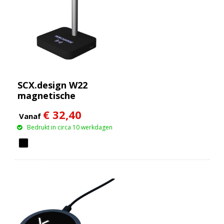
SCX.design W22
magnetische
draadloze oplader van
€ 32,40
15 W + 5 W
Vanaf
Bedrukt in circa 10 werkdagen