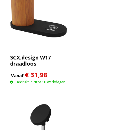
SCX.design W17
draadloos
oplaadstation van 10
€ 31,98
W met oplichtend
Vanaf
logo en
Bedrukt in circa 10 werkdagen
potloodhouder van
bamboe