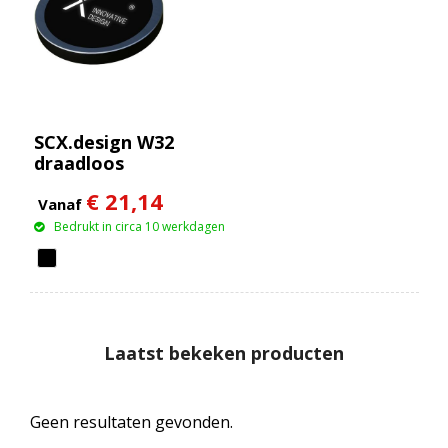
SCX.design W32
draadloos
oplaadstation van 15
€ 21,14
W
Vanaf
Bedrukt in circa 10 werkdagen
Laatst bekeken producten
Geen resultaten gevonden.