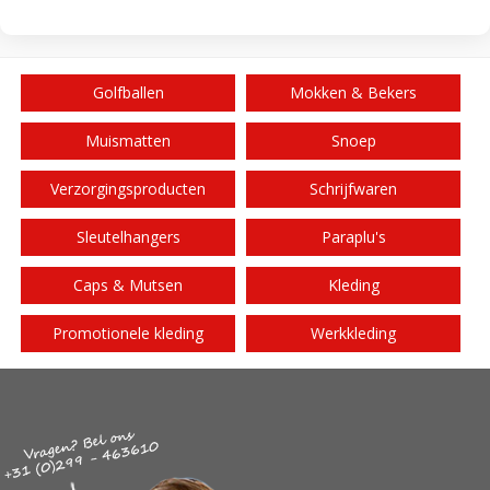
Golfballen
Mokken & Bekers
Muismatten
Snoep
Verzorgingsproducten
Schrijfwaren
Sleutelhangers
Paraplu's
Caps & Mutsen
Kleding
Promotionele kleding
Werkkleding