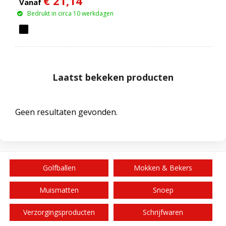
€ 21,14
W
Vanaf
Bedrukt in circa 10 werkdagen
Laatst bekeken producten
Geen resultaten gevonden.
Golfballen
Mokken & Bekers
Muismatten
Snoep
Verzorgingsproducten
Schrijfwaren