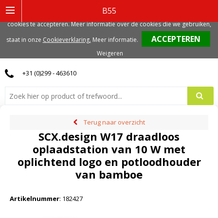
Deze website gebruikt functionele, analytische en mogelijk ook marketing
B55
gerelateerde cookies. Voor de beste gebruikerservaring, adviseren we deze
cookies te accepteren. Meer informatie over de cookies die we gebruiken,
0
staat in onze
Cookieverklaring.
Meer informatie
.
Weigeren
+31 (0)299 - 463610
Terug naar overzicht
SCX.design W17 draadloos
oplaadstation van 10 W met
oplichtend logo en potloodhouder
van bamboe
Artikelnummer
:
182427