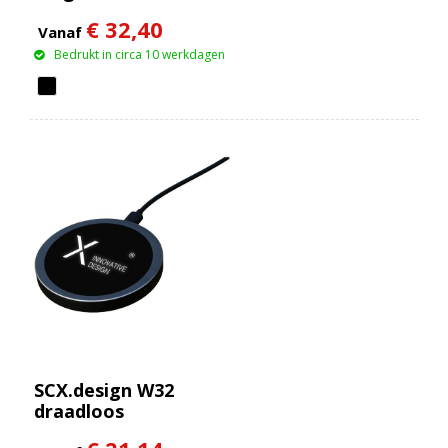
draadloze oplader van
€ 32,40
15 W + 5 W
Vanaf
Bedrukt in circa 10 werkdagen
SCX.design W32
draadloos
oplaadstation van 15