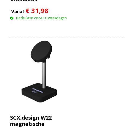
oplaadstation van 10
€ 31,98
W met oplichtend
Vanaf
logo en
Bedrukt in circa 10 werkdagen
potloodhouder van
bamboe
SCX.design W22
magnetische
draadloze oplader van