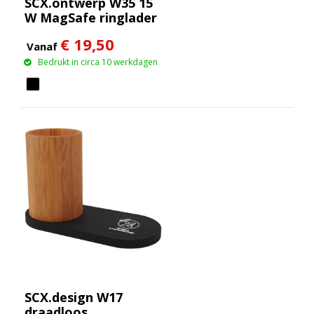
SCX.ontwerp W35 15
W MagSafe ringlader
€ 19,50
Vanaf
Bedrukt in circa 10 werkdagen
SCX.design W17
draadloos