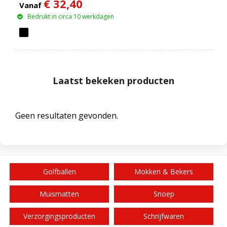
€ 32,40
15 W + 5 W
Vanaf
Bedrukt in circa 10 werkdagen
Laatst bekeken producten
Geen resultaten gevonden.
Golfballen
Mokken & Bekers
Muismatten
Snoep
Verzorgingsproducten
Schrijfwaren