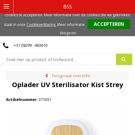
Deze website gebruikt functionele, analytische en mogelijk ook marketing
B55
gerelateerde cookies. Voor de beste gebruikerservaring, adviseren we deze
cookies te accepteren. Meer informatie over de cookies die we gebruiken,
0
staat in onze
Cookieverklaring.
Meer informatie
.
Weigeren
+31 (0)299 - 463610
Terug naar overzicht
Oplader UV Sterilisator Kist Strey
Artikelnummer
:
371031