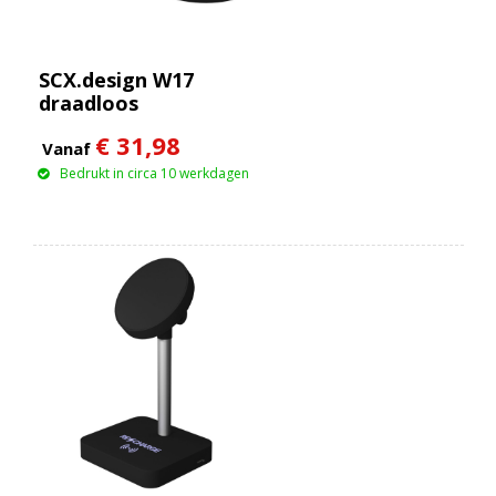
SCX.design W17
draadloos
oplaadstation van 10
€ 31,98
W met oplichtend
Vanaf
logo en
Bedrukt in circa 10 werkdagen
potloodhouder van
bamboe