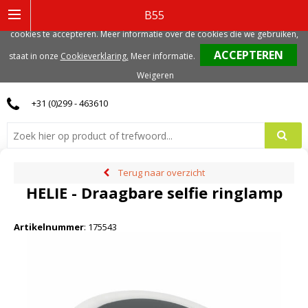
Deze website gebruikt functionele, analytische en mogelijk ook marketing
B55
gerelateerde cookies. Voor de beste gebruikerservaring, adviseren we deze
cookies te accepteren. Meer informatie over de cookies die we gebruiken,
0
staat in onze
Cookieverklaring.
Meer informatie
.
Weigeren
+31 (0)299 - 463610
Terug naar overzicht
HELIE - Draagbare selfie ringlamp
Artikelnummer
:
175543