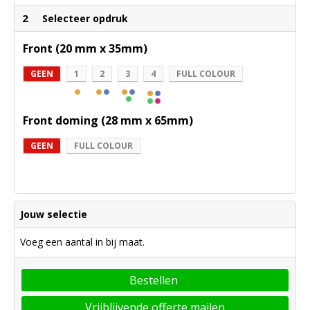
2
Selecteer opdruk
Front (20 mm x 35mm)
GEEN
1
2
3
4
FULL COLOUR
Front doming (28 mm x 65mm)
GEEN
FULL COLOUR
Jouw selectie
Voeg een aantal in bij maat.
Bestellen
Vrijblijvende offerte mailen