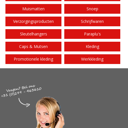
Muismatten
Snoep
Verzorgingsproducten
Schrijfwaren
Sleutelhangers
Paraplu's
Caps & Mutsen
Kleding
Promotionele kleding
Werkkleding