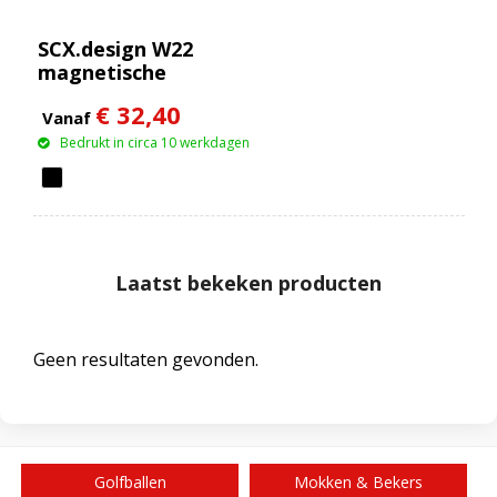
SCX.design W22
magnetische
draadloze oplader van
€ 32,40
15 W + 5 W
Vanaf
Bedrukt in circa 10 werkdagen
Laatst bekeken producten
Geen resultaten gevonden.
Golfballen
Mokken & Bekers