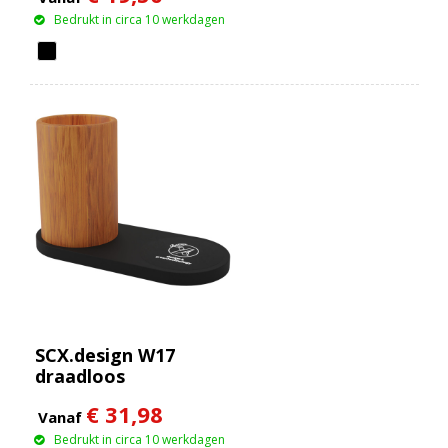
Bedrukt in circa 10 werkdagen
SCX.design W17
draadloos
oplaadstation van 10
€ 31,98
W met oplichtend
Vanaf
logo en
Bedrukt in circa 10 werkdagen