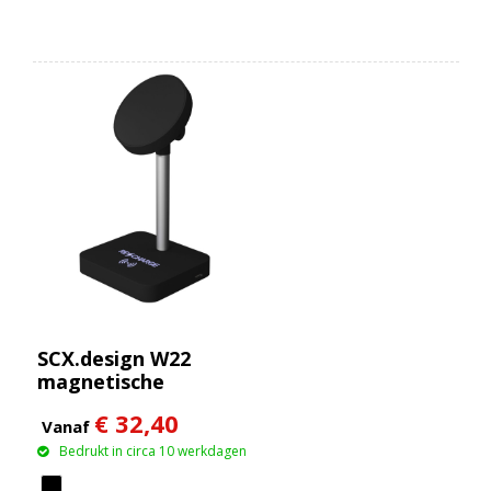
potloodhouder van
bamboe
SCX.design W22
magnetische
draadloze oplader van
€ 32,40
15 W + 5 W
Vanaf
Bedrukt in circa 10 werkdagen