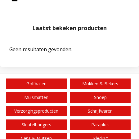
Laatst bekeken producten
Geen resultaten gevonden.
Golfballen
Mokken & Bekers
Muismatten
Snoep
Verzorgingsproducten
Schrijfwaren
Sleutelhangers
Paraplu's
Caps & Mutsen
Kleding