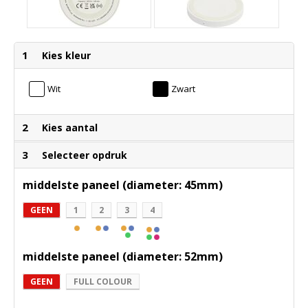
1
Kies kleur
Wit
Zwart
2
Kies aantal
3
Selecteer opdruk
middelste paneel (diameter: 45mm)
GEEN
1
2
3
4
middelste paneel (diameter: 52mm)
GEEN
FULL COLOUR