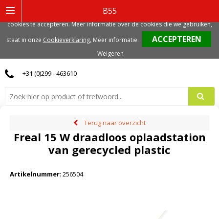
Deze website gebruikt functionele, analytische en mogelijk ook marketing
B55
gerelateerde cookies. Voor de beste gebruikerservaring, adviseren we deze
cookies te accepteren. Meer informatie over de cookies die we gebruiken,
0
staat in onze
Cookieverklaring.
Meer informatie
.
Weigeren
+31 (0)299 - 463610
Terug naar overzicht
Freal 15 W draadloos oplaadstation
van gerecycled plastic
Artikelnummer
:
256504