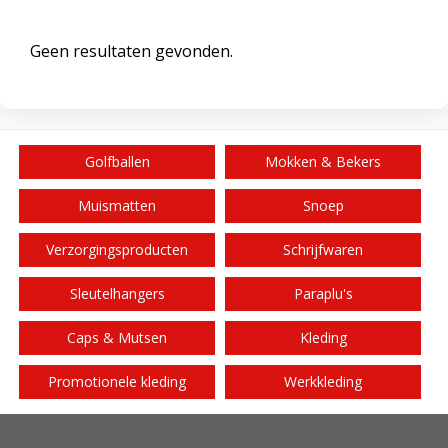
Geen resultaten gevonden.
Golfballen
Mokken & Bekers
Muismatten
Snoep
Verzorgingsproducten
Schrijfwaren
Sleutelhangers
Paraplu's
Caps & Mutsen
Kleding
Promotionele kleding
Werkkleding