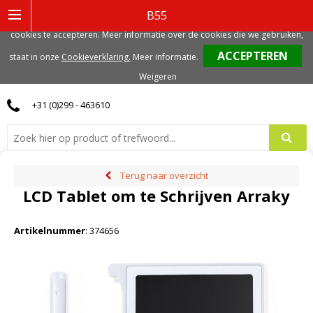
Deze website gebruikt functionele, analytische en mogelijk ook marketing
B55
gerelateerde cookies. Voor de beste gebruikerservaring, adviseren we deze
cookies te accepteren. Meer informatie over de cookies die we gebruiken,
0
staat in onze
Cookieverklaring.
Meer informatie
.
Weigeren
+31 (0)299 - 463610
Terug naar overzicht
LCD Tablet om te Schrijven Arraky
Artikelnummer
:
374656