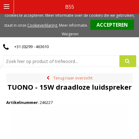
Deze website gebruikt functionele, analytische en mogelijk ook marketing
B55
gerelateerde cookies. Voor de beste gebruikerservaring, adviseren we deze
cookies te accepteren. Meer informatie over de cookies die we gebruiken,
0
staat in onze
Cookieverklaring.
Meer informatie
.
Weigeren
+31 (0)299 - 463610
Terug naar overzicht
TUONO - 15W draadloze luidspreker
Artikelnummer
:
246227