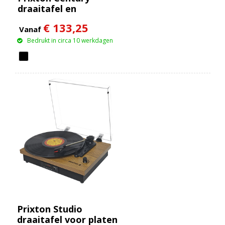
draaitafel en
muziekspeler voor
€ 133,25
platen
Vanaf
Bedrukt in circa 10 werkdagen
Prixton Studio
draaitafel voor platen