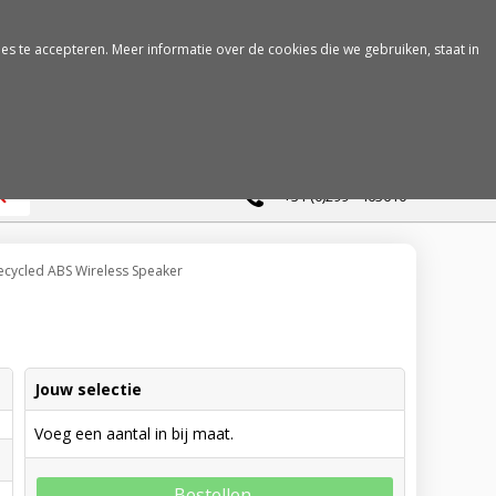
es te accepteren. Meer informatie over de cookies die we gebruiken, staat in
0
+31 (0)299 - 463610
ecycled ABS Wireless Speaker
Jouw selectie
Voeg een aantal in bij maat.
Bestellen