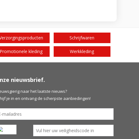
Verzorgingsproducten
Schrijfwaren
Promotionele kleding
Werkkleding
nze nieuwsbrief.
euwsgierig naar het laatste nieuws?
hijf je in en ontvang de scherpste aanbiedingen!