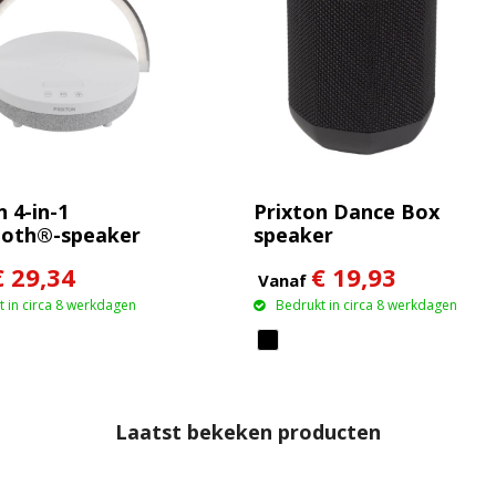
n 4-in-1
Prixton Dance Box
ooth®-speaker
speaker
0 W met
€ 29,34
€ 19,93
lichting en
Vanaf
oos
 in circa 8 werkdagen
Bedrukt in circa 8 werkdagen
station
Laatst bekeken producten