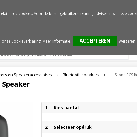
Gratis drukproef
Snelle service
relateerde cookies. Voor de beste gebruikerservaring, adviseren we deze cooki
onze
Cookieverklaring.
Meer informatie
.
Weigeren
ers en Speakeraccessoires
Bluetooth speakers
Suono RCS R
>
>
s Speaker
1
Kies aantal
2
Selecteer opdruk