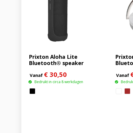
Prixton Aloha Lite
Prixto
Bluetooth® speaker
Bluet
van 1
€ 30,50
ledver
Vanaf
Vanaf
draadl
Bedrukt in circa 8 werkdagen
Bedrukt
oplaad