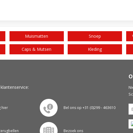
Muismatten
Snoep
Caps & Mutsen
Kleding
O
 klantenservice:
Ni
Sc
g hier
Bel ons op +31 (0)299 - 463610
 terugbellen
Bezoek ons