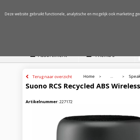
Betalen op rekening
Snelle levertijden
Deze website gebruikt functionele, analytische en mogelijk ook marketing ge
Assortiment
Thema's
Home
Speak
Terug naar overzicht
...
>
>
Suono RCS Recycled ABS Wireles
Artikelnummer
:
227172