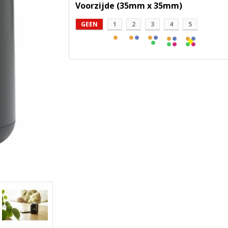
Voorzijde (35mm x 35mm)
GEEN
1
2
3
4
5