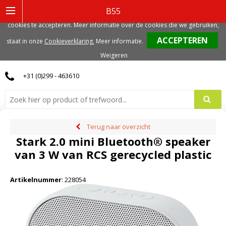
Deze website gebruikt functionele, analytische en mogelijk ook marketing
B55
gerelateerde cookies. Voor de beste gebruikerservaring, adviseren we deze
cookies te accepteren. Meer informatie over de cookies die we gebruiken,
0
staat in onze
Cookieverklaring.
Meer informatie
.
Weigeren
+31 (0)299 - 463610
Terug naar overzicht
Stark 2.0 mini Bluetooth® speaker
van 3 W van RCS gerecycled plastic
Artikelnummer
:
228054