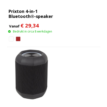
Prixton 4-in-1
Bluetooth®-speaker
van 10 W met
€ 29,34
ledverlichting en
Vanaf
draadloos
Bedrukt in circa 8 werkdagen
oplaadstation