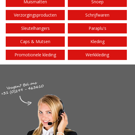
Muismatten
Snoep
Verzorgingsproducten
Schrijfwaren
Sleutelhangers
Paraplu's
Caps & Mutsen
Kleding
Promotionele kleding
Werkkleding