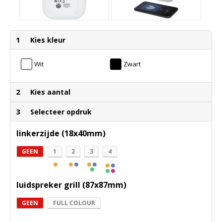
1
Kies kleur
Wit
Zwart
2
Kies aantal
3
Selecteer opdruk
linkerzijde (18x40mm)
GEEN
1
2
3
4
luidspreker grill (87x87mm)
GEEN
FULL COLOUR