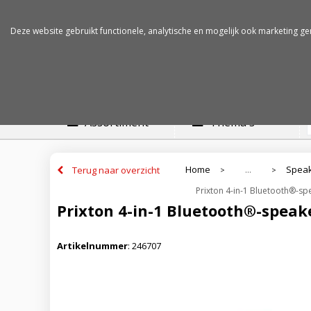
Betalen op rekening
Snelle levertijden
Deze website gebruikt functionele, analytische en mogelijk ook marketing ge
Assortiment
Thema's
Home
Speak
Terug naar overzicht
...
>
>
Prixton 4-in-1 Bluetooth®-sp
Prixton 4-in-1 Bluetooth®-speak
Artikelnummer
:
246707