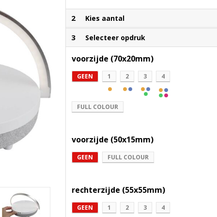
2
Kies aantal
3
Selecteer opdruk
voorzijde (70x20mm)
GEEN
1
2
3
4
FULL COLOUR
voorzijde (50x15mm)
GEEN
FULL COLOUR
rechterzijde (55x55mm)
GEEN
1
2
3
4