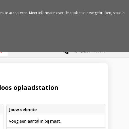
es te accepteren. Meer informatie over de cookies die we gebruiken, staat in
0
+31 (0)299 - 463610
loos oplaadstation
Jouw selectie
Voeg een aantal in bij maat.