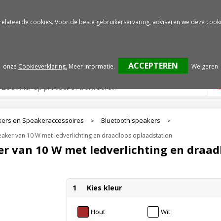
Gratis drukproef
Snelle service
relateerde cookies. Voor de beste gebruikerservaring, adviseren we deze cooki
onze
Cookieverklaring.
Meer informatie
.
Weigeren
ers en Speakeraccessoires
Bluetooth speakers
>
>
eaker van 10 W met ledverlichting en draadloos oplaadstation
er van 10 W met ledverlichting en draad
1
Kies kleur
Hout
Wit