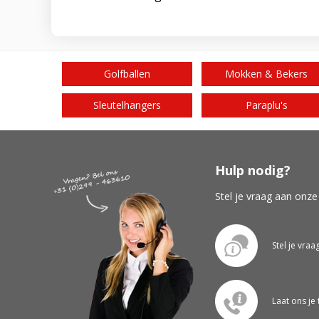
Golfballen
Mokken & Bekers
Sleutelhangers
Paraplu's
Hulp nodig?
Stel je vraag aan onze
Stel je vraa
Laat ons je