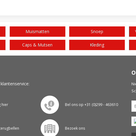
Muismatten
Snoep
Caps & Mutsen
Kleding
O
 klantenservice:
Ni
Sc
g hier
Bel ons op +31 (0)299 - 463610
 terugbellen
Bezoek ons