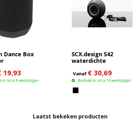
n Dance Box
SCX.design S42
er
waterdichte
Bluetooth® speaker
€ 19,93
€ 30,69
van 10 W
Vanaf
 in circa 8 werkdagen
Bedrukt in circa 10 werkdagen
Laatst bekeken producten