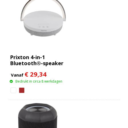
Prixton 4-in-1
Bluetooth®-speaker
van 10 W met
€ 29,34
ledverlichting en
Vanaf
draadloos
Bedrukt in circa 8 werkdagen
oplaadstation