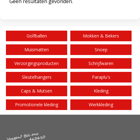
Geen resultaten gevonden.
Golfballen
Mokken & Bekers
Muismatten
Snoep
Verzorgingsproducten
Schrijfwaren
Sleutelhangers
Paraplu's
Caps & Mutsen
Kleding
Promotionele kleding
Werkkleding