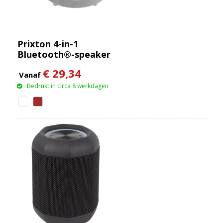
Prixton 4-in-1
Bluetooth®-speaker
van 10 W met
€ 29,34
ledverlichting en
Vanaf
draadloos
Bedrukt in circa 8 werkdagen
oplaadstation