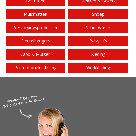
Golfballen
Mokken & Bekers
Muismatten
Snoep
Verzorgingsproducten
Schrijfwaren
Sleutelhangers
Paraplu's
Caps & Mutsen
Kleding
Promotionele kleding
Werkkleding