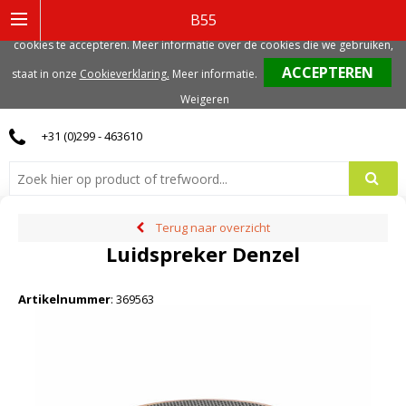
Deze website gebruikt functionele, analytische en mogelijk ook marketing
B55
gerelateerde cookies. Voor de beste gebruikerservaring, adviseren we deze
cookies te accepteren. Meer informatie over de cookies die we gebruiken,
0
staat in onze
Cookieverklaring.
Meer informatie
.
Weigeren
+31 (0)299 - 463610
Terug naar overzicht
Luidspreker Denzel
Artikelnummer
:
369563