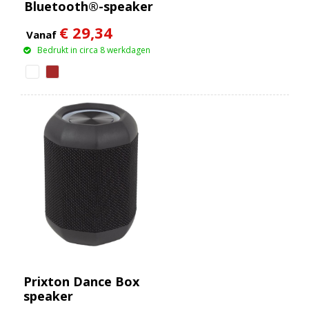
Bluetooth®-speaker
van 10 W met
€ 29,34
ledverlichting en
Vanaf
draadloos
Bedrukt in circa 8 werkdagen
oplaadstation
Prixton Dance Box
speaker