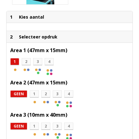
1
Kies aantal
2
Selecteer opdruk
Area 1 (47mm x 15mm)
1
2
3
4
Area 2 (47mm x 15mm)
GEEN
1
2
3
4
Area 3 (10mm x 40mm)
GEEN
1
2
3
4