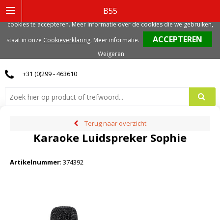
Deze website gebruikt functionele, analytische en mogelijk ook marketing
B55
gerelateerde cookies. Voor de beste gebruikerservaring, adviseren we deze
cookies te accepteren. Meer informatie over de cookies die we gebruiken,
0
staat in onze
Cookieverklaring.
Meer informatie
.
Weigeren
+31 (0)299 - 463610
Terug naar overzicht
Karaoke Luidspreker Sophie
Artikelnummer
:
374392