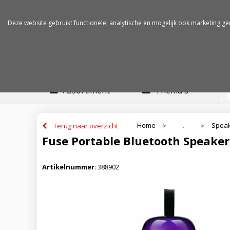
Betalen op rekening
Snelle levertijden
Deze website gebruikt functionele, analytische en mogelijk ook marketing ge
Assortiment
Thema's
Home
Speak
Terug naar overzicht
...
>
>
Fuse Portable Bluetooth Speake
Artikelnummer
:
388902