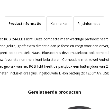
Productinformatie
Kenmerken
Prijsinformatie
t RGB 24-LEDs licht. Deze compacte maar krachtige partybox heeft d
 geluid, geeft extra dimentie aan je feest en zorgt voor een onverg
n reageert op de muziek. Naast Bluetooth is deze muziekbox ook compa
 jouw favoriete nummers kunt beluisteren. Compatible met zowel Andro
t gebruik van het RGB licht heeft de partybox een batterijduur van 2.5
eter. Inclusief draaglus, ingebouwde Li-Ion batterij 2x 1200mAh, US
Gerelateerde producten