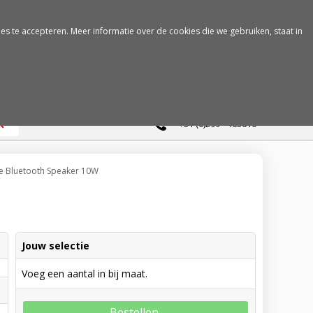
es te accepteren. Meer informatie over de cookies die we gebruiken, staat in
0
+31 (0)299 - 463610
le Bluetooth Speaker 10W
Jouw selectie
Voeg een aantal in bij maat.
Bestellen