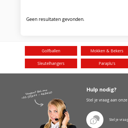
Geen resultaten gevonden.
Golfballen
Mokken & Bekers
Sleutelhangers
Paraplu's
Hulp nodig?
Stel je vraag aan onze
Stel je vraa