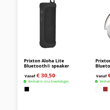
Prixton Aloha Lite
Prixto
Bluetooth® speaker
Bluet
van 1
€ 30,50
ledver
Vanaf
Vanaf
draadl
Bedrukt in circa 8 werkdagen
Bedrukt
oplaad