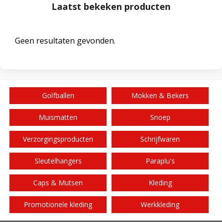
Laatst bekeken producten
Geen resultaten gevonden.
Golfballen
Mokken & Bekers
Muismatten
Snoep
Verzorgingsproducten
Schrijfwaren
Sleutelhangers
Paraplu's
Caps & Mutsen
Kleding
Promotionele kleding
Werkkleding