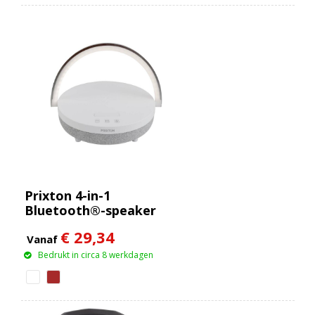
Prixton 4-in-1
Bluetooth®-speaker
van 10 W met
€ 29,34
ledverlichting en
Vanaf
draadloos
Bedrukt in circa 8 werkdagen
oplaadstation