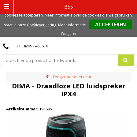
Deze website gebruikt functionele, analytische en mogelijk ook marketing
B55
gerelateerde cookies. Voor de beste gebruikerservaring, adviseren we deze
cookies te accepteren. Meer informatie over de cookies die we gebruiken,
0
staat in onze
Cookieverklaring.
Meer informatie
.
Weigeren
+31 (0)299 - 463610
Terug naar overzicht
DIMA - Draadloze LED luidspreker
IPX4
Artikelnummer
:
191695