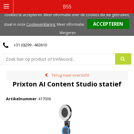
Deze website gebruikt functionele, analytische en mogelijk ook marketing
B55
gerelateerde cookies. Voor de beste gebruikerservaring, adviseren we deze
cookies te accepteren. Meer informatie over de cookies die we gebruiken,
0
staat in onze
Cookieverklaring.
Meer informatie
.
Weigeren
+31 (0)299 - 463610
Terug naar overzicht
Prixton AI Content Studio statief
Artikelnummer
:
417036