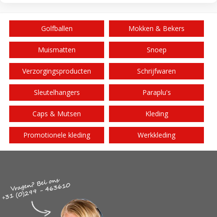
Golfballen
Mokken & Bekers
Muismatten
Snoep
Verzorgingsproducten
Schrijfwaren
Sleutelhangers
Paraplu's
Caps & Mutsen
Kleding
Promotionele kleding
Werkkleding