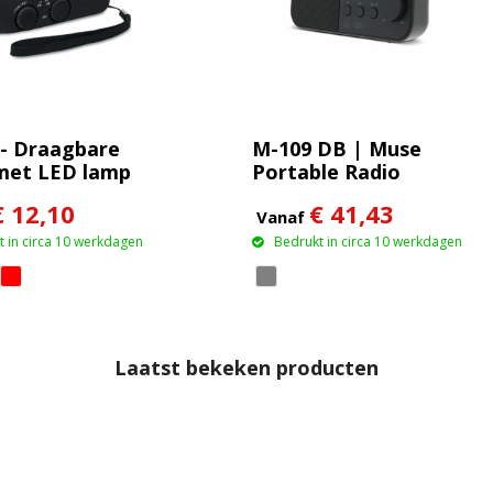
- Draagbare
M-109 DB | Muse
met LED lamp
Portable Radio
6-
FM/DAB+
€ 12,10
€ 41,43
Vanaf
 in circa 10 werkdagen
Bedrukt in circa 10 werkdagen
Laatst bekeken producten