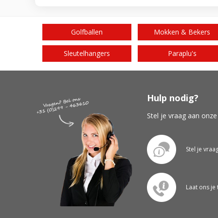
Golfballen
Mokken & Bekers
Sleutelhangers
Paraplu's
Hulp nodig?
Stel je vraag aan onze
Stel je vraa
Laat ons je