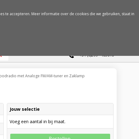
es te accepteren. Meer informatie over de cookies die we gebruiken, staat in
0
+31 (0)299 - 463610
Noodradio met Analoge FM/AM-tuner en Zaklamp
Jouw selectie
Voeg een aantal in bij maat.
Bestellen