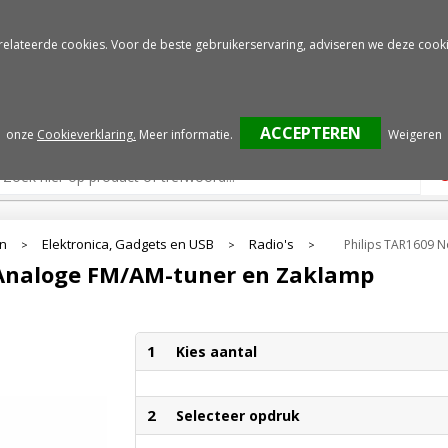
Gratis drukproef
Snelle service
relateerde cookies. Voor de beste gebruikerservaring, adviseren we deze cooki
onze
Cookieverklaring.
Meer informatie
.
Weigeren
en
Elektronica, Gadgets en USB
Radio's
Philips TAR1609 
>
>
>
 Analoge FM/AM-tuner en Zaklamp
1
Kies aantal
2
Selecteer opdruk