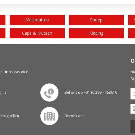
Muismatten
Snoep
Caps & Mutsen
Kleding
O
 klantenservice:
Ni
Sc
g hier
Bel ons op +31 (0)299 - 463610
 terugbellen
Bezoek ons