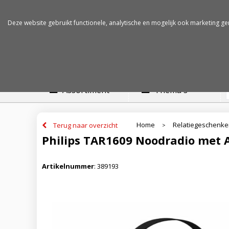
Betalen op rekening
Snelle levertijden
Deze website gebruikt functionele, analytische en mogelijk ook marketing ge
Assortiment
Thema's
Home
Relatiegeschenk
Terug naar overzicht
>
Philips TAR1609 Noodradio met
Artikelnummer
:
389193