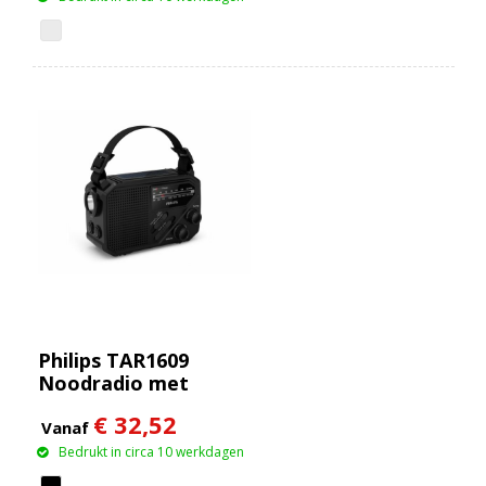
Philips TAR1609
Noodradio met
Analoge FM/AM-tuner
€ 32,52
en Zaklamp
Vanaf
Bedrukt in circa 10 werkdagen