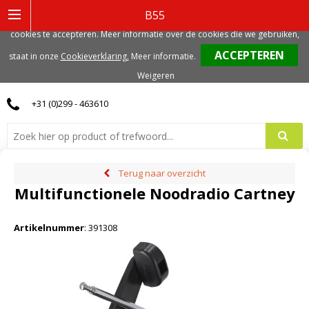
Deze website gebruikt functionele, analytische en mogelijk ook marketing
B55
gerelateerde cookies. Voor de beste gebruikerservaring, adviseren we deze
cookies te accepteren. Meer informatie over de cookies die we gebruiken,
0
staat in onze
Cookieverklaring.
Meer informatie
.
Weigeren
+31 (0)299 - 463610
Terug naar overzicht
Multifunctionele Noodradio Cartney
Artikelnummer
:
391308