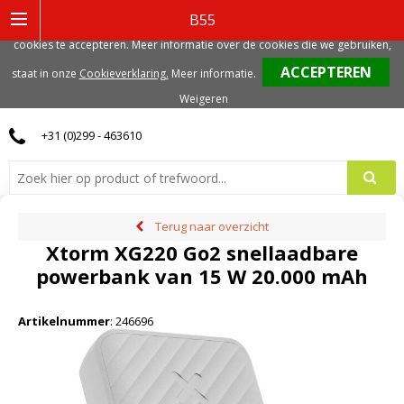
Deze website gebruikt functionele, analytische en mogelijk ook marketing
B55
gerelateerde cookies. Voor de beste gebruikerservaring, adviseren we deze
cookies te accepteren. Meer informatie over de cookies die we gebruiken,
0
staat in onze
Cookieverklaring.
Meer informatie
.
Weigeren
+31 (0)299 - 463610
Terug naar overzicht
Xtorm XG220 Go2 snellaadbare
powerbank van 15 W 20.000 mAh
Artikelnummer
:
246696