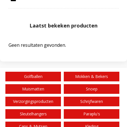
Laatst bekeken producten
Geen resultaten gevonden.
Golfballen
Mokken & Bekers
Muismatten
Snoep
Verzorgingsproducten
Schrijfwaren
Sleutelhangers
Paraplu's
Caps & Mutsen
Kleding