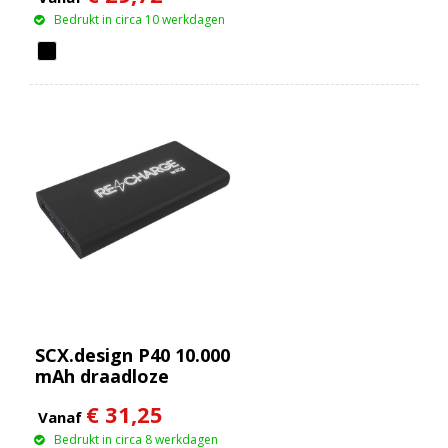
Bedrukt in circa 10 werkdagen
SCX.design P40 10.000
mAh draadloze
rubberen powerbank
€ 31,25
met oplichtend
Vanaf
Bedrukt in circa 8 werkdagen