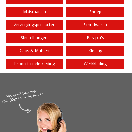
Muismatten
Snoep
Verzorgingsproducten
Schrijfwaren
Sleutelhangers
Paraplu's
Caps & Mutsen
Kleding
Promotionele kleding
Werkkleding