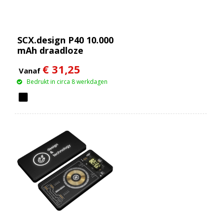
SCX.design P40 10.000
mAh draadloze
rubberen powerbank
€ 31,25
met oplichtend
Vanaf
Bedrukt in circa 8 werkdagen