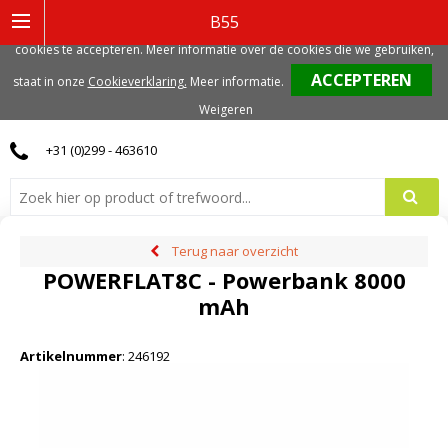
Deze website gebruikt functionele, analytische en mogelijk ook marketing
B55
gerelateerde cookies. Voor de beste gebruikerservaring, adviseren we deze
cookies te accepteren. Meer informatie over de cookies die we gebruiken,
0
staat in onze
Cookieverklaring.
Meer informatie
.
Weigeren
+31 (0)299 - 463610
Terug naar overzicht
POWERFLAT8C - Powerbank 8000
mAh
Artikelnummer
:
246192