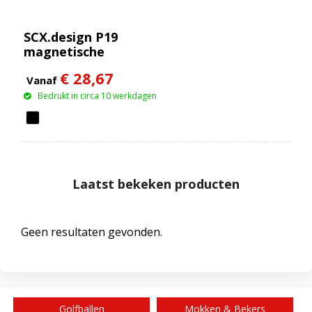
SCX.design P19
magnetische
draadloze powerbank
€ 28,67
van 5000 mAh 5 W
Vanaf
Bedrukt in circa 10 werkdagen
Laatst bekeken producten
Geen resultaten gevonden.
Golfballen
Mokken & Bekers