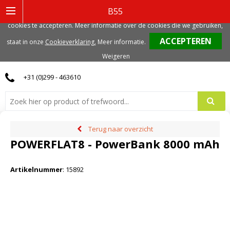
Deze website gebruikt functionele, analytische en mogelijk ook marketing
B55
gerelateerde cookies. Voor de beste gebruikerservaring, adviseren we deze
cookies te accepteren. Meer informatie over de cookies die we gebruiken,
0
staat in onze
Cookieverklaring.
Meer informatie
.
Weigeren
+31 (0)299 - 463610
Terug naar overzicht
POWERFLAT8 - PowerBank 8000 mAh
Artikelnummer
:
15892