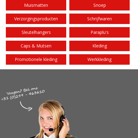
Muismatten
Snoep
Verzorgingsproducten
Schrijfwaren
Sleutelhangers
Paraplu's
Caps & Mutsen
Kleding
Promotionele kleding
Werkkleding