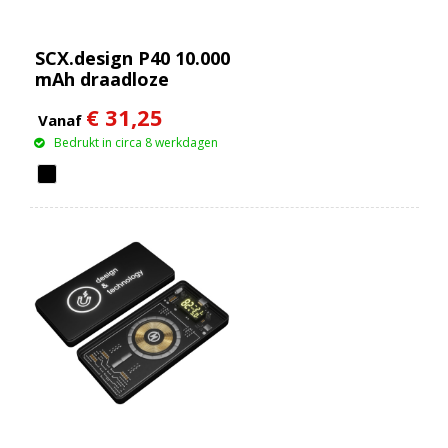
SCX.design P40 10.000
mAh draadloze
rubberen powerbank
€ 31,25
met oplichtend
Vanaf
Bedrukt in circa 8 werkdagen