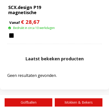
SCX.design P19
magnetische
draadloze powerbank
€ 28,67
van 5000 mAh 5 W
Vanaf
Bedrukt in circa 10 werkdagen
Laatst bekeken producten
Geen resultaten gevonden.
Golfballen
Mokken & Bekers