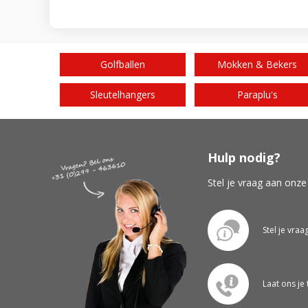
Golfballen
Mokken & Bekers
Sleutelhangers
Paraplu's
Hulp nodig?
Stel je vraag aan onze
Stel je vraa
Laat ons je