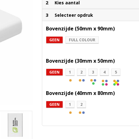
2
Kies aantal
3
Selecteer opdruk
Bovenzijde (50mm x 90mm)
GEEN
FULL COLOUR
Bovenzijde (30mm x 50mm)
GEEN
1
2
3
4
5
Bovenzijde (40mm x 80mm)
GEEN
1
2