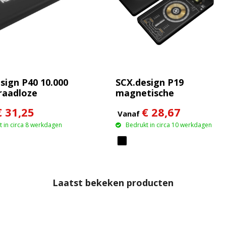
sign P40 10.000
SCX.design P19
raadloze
magnetische
ren powerbank
draadloze powerbank
€ 31,25
€ 28,67
lichtend
van 5000 mAh 5 W
Vanaf
 in circa 8 werkdagen
Bedrukt in circa 10 werkdagen
Laatst bekeken producten