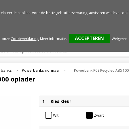
Gratis drukproef
Snelle service
relateerde cookies. Voor de beste gebruikerservaring, adviseren we deze cooki
onze
Cookieverklaring.
Meer informatie
.
Weigeren
rbanks
Powerbanks normaal
Powerbank RCS Recycled ABS 100
>
>
00 oplader
1
Kies kleur
Wit
Zwart