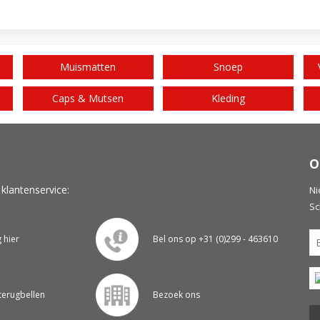
Muismatten
Snoep
Caps & Mutsen
Kleding
O
 klantenservice:
Ni
Sc
g hier
Bel ons op +31 (0)299 - 463610
 terugbellen
Bezoek ons