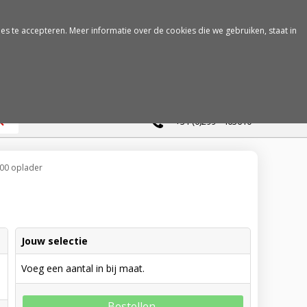
es te accepteren. Meer informatie over de cookies die we gebruiken, staat in
0
+31 (0)299 - 463610
00 oplader
Jouw selectie
Voeg een aantal in bij maat.
Bestellen