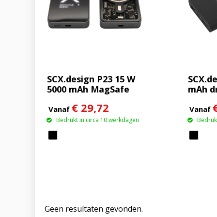
SCX.design P23 15 W
SCX.de
5000 mAh MagSafe
mAh d
powerbank
rubbe
€ 29,72
met op
Vanaf
Vanaf
Bedrukt in circa 10 werkdagen
Bedrukt
Geen resultaten gevonden.