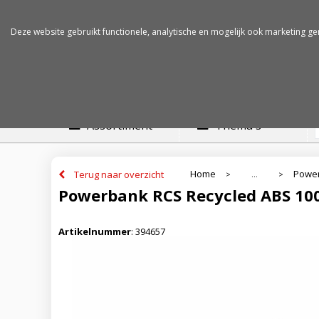
Betalen op rekening
Snelle levertijden
Deze website gebruikt functionele, analytische en mogelijk ook marketing ge
Assortiment
Thema's
Home
Powe
Terug naar overzicht
...
>
>
Powerbank RCS Recycled ABS 100
Artikelnummer
:
394657