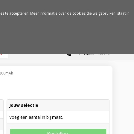
es te accepteren. Meer informatie over de cookies die we gebruiken, staat in
0
+31 (0)299 - 463610
2200mAh
Jouw selectie
Voeg een aantal in bij maat.
Bestellen