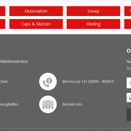
Muismatten
Snoep
Caps & Mutsen
Kleding
O
 klantenservice:
Ni
Sc
g hier
Bel ons op +31 (0)299 - 463610
 terugbellen
Bezoek ons