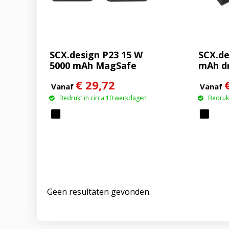
SCX.design P23 15 W
SCX.de
5000 mAh MagSafe
mAh d
powerbank
rubbe
€ 29,72
met op
Vanaf
Vanaf
Bedrukt in circa 10 werkdagen
Bedrukt
Geen resultaten gevonden.