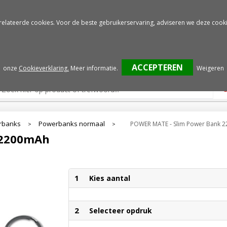
Gratis drukproef
Snelle service
relateerde cookies. Voor de beste gebruikerservaring, adviseren we deze cooki
onze
Cookieverklaring.
Meer informatie
.
Weigeren
rbanks
Powerbanks normaal
POWER MATE - Slim Power Bank 
>
>
 2200mAh
1
Kies aantal
2
Selecteer opdruk