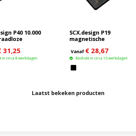
sign P40 10.000
SCX.design P19
raadloze
magnetische
ren powerbank
draadloze powerbank
€ 31,25
€ 28,67
lichtend
van 5000 mAh 5 W
Vanaf
 in circa 8 werkdagen
Bedrukt in circa 10 werkdagen
Laatst bekeken producten