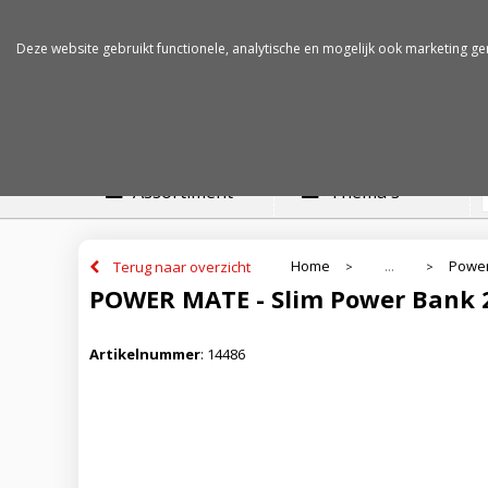
Betalen op rekening
Snelle levertijden
Deze website gebruikt functionele, analytische en mogelijk ook marketing ge
Assortiment
Thema's
Home
Powe
Terug naar overzicht
...
>
>
POWER MATE - Slim Power Bank
Artikelnummer
:
14486