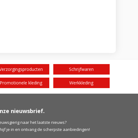
Verzorgingsproducten
Schrijfwaren
Promotionele kleding
Werkkleding
nze nieuwsbrief.
euwsgierig naar het laatste nieuws?
hijf je in en ontvang de scherpste aanbiedingen!