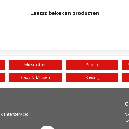
Laatst bekeken producten
Muismatten
Snoep
Caps & Mutsen
Kleding
O
 klantenservice:
Ni
Sc