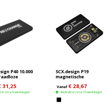
sign P40 10.000
SCX.design P19
raadloze
magnetische
ren powerbank
draadloze powerbank
€ 31,25
€ 28,67
lichtend
van 5000 mAh 5 W
Vanaf
 in circa 8 werkdagen
Bedrukt in circa 10 werkdagen