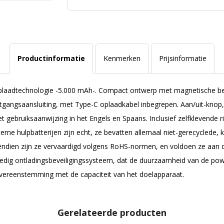
Productinformatie
Kenmerken
Prijsinformatie
 oplaadtechnologie -5.000 mAh-. Compact ontwerp met magnetische be
gangsaansluiting, met Type-C oplaadkabel inbegrepen. Aan/uit-knop,
gebruiksaanwijzing in het Engels en Spaans. Inclusief zelfklevende r
rne hulpbatterijen zijn echt, ze bevatten allemaal niet-gerecyclede, 
endien zijn ze vervaardigd volgens RoHS-normen, en voldoen ze aan d
edig ontladingsbeveiligingssysteem, dat de duurzaamheid van de pow
ereenstemming met de capaciteit van het doelapparaat.
Gerelateerde producten