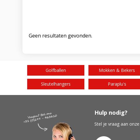
Geen resultaten gevonden.
Golfballen
Mokken & Bekers
Sleutelhangers
Paraplu's
Hulp nodig?
Stel je vraag aan onze