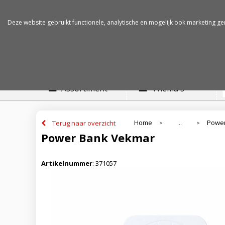
Betalen op rekening
Snelle levertijden
Deze website gebruikt functionele, analytische en mogelijk ook marketing ge
Assortiment
Thema's
Home
Powe
Terug naar overzicht
...
>
>
Power Bank Vekmar
Artikelnummer
:
371057