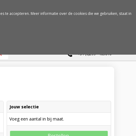
es te accepteren. Meer informatie over de cookies die we gebruiken, staat in
0
+31 (0)299 - 463610
Jouw selectie
Voeg een aantal in bij maat.
Bestellen