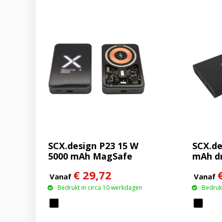
SCX.design P23 15 W
SCX.de
5000 mAh MagSafe
mAh d
powerbank
rubbe
€ 29,72
met op
Vanaf
Vanaf
Bedrukt in circa 10 werkdagen
Bedrukt