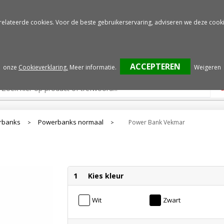
Gratis drukproef
Snelle service
relateerde cookies. Voor de beste gebruikerservaring, adviseren we deze cooki
onze
Cookieverklaring.
Meer informatie
.
Weigeren
rbanks
Powerbanks normaal
Power Bank Vekmar
>
>
1
Kies kleur
Wit
Zwart