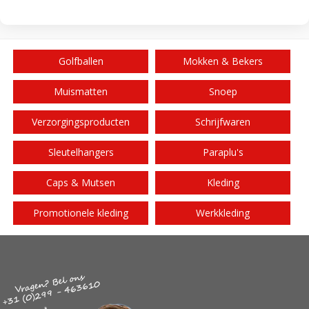
Golfballen
Mokken & Bekers
Muismatten
Snoep
Verzorgingsproducten
Schrijfwaren
Sleutelhangers
Paraplu's
Caps & Mutsen
Kleding
Promotionele kleding
Werkkleding