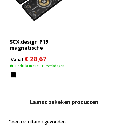
SCX.design P19
magnetische
draadloze powerbank
€ 28,67
van 5000 mAh 5 W
Vanaf
Bedrukt in circa 10 werkdagen
Laatst bekeken producten
Geen resultaten gevonden.