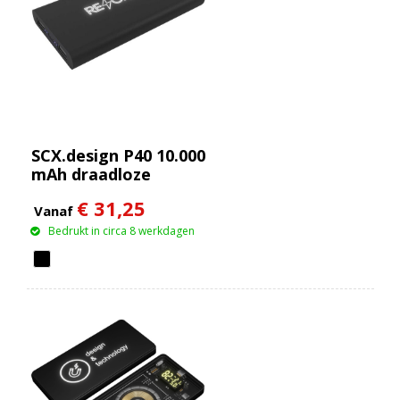
SCX.design P40 10.000
mAh draadloze
rubberen powerbank
€ 31,25
met oplichtend
Vanaf
Bedrukt in circa 8 werkdagen