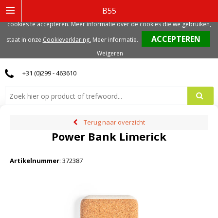
Deze website gebruikt functionele, analytische en mogelijk ook marketing
B55
gerelateerde cookies. Voor de beste gebruikerservaring, adviseren we deze
cookies te accepteren. Meer informatie over de cookies die we gebruiken,
0
staat in onze
Cookieverklaring.
Meer informatie
.
Weigeren
+31 (0)299 - 463610
Terug naar overzicht
Power Bank Limerick
Artikelnummer
:
372387