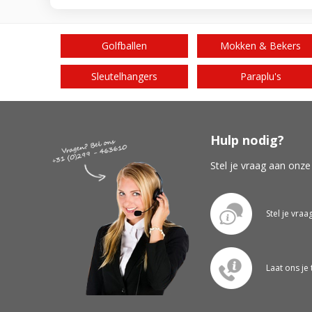
Golfballen
Mokken & Bekers
Sleutelhangers
Paraplu's
Hulp nodig?
Stel je vraag aan onze
Stel je vraa
Laat ons je