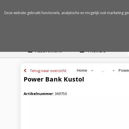
Betalen op rekening
Snelle levertijden
Deze website gebruikt functionele, analytische en mogelijk ook marketing ge
Assortiment
Thema's
Home
Powe
Terug naar overzicht
...
>
>
Power Bank Kustol
Artikelnummer
:
369750