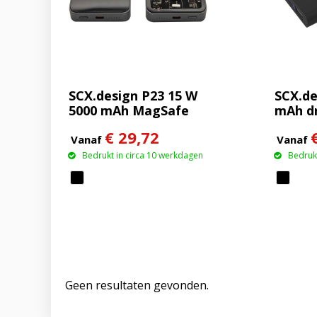
SCX.design P23 15 W
SCX.de
5000 mAh MagSafe
mAh d
powerbank
rubbe
€ 29,72
met op
Vanaf
Vanaf
Bedrukt in circa 10 werkdagen
Bedrukt
Geen resultaten gevonden.