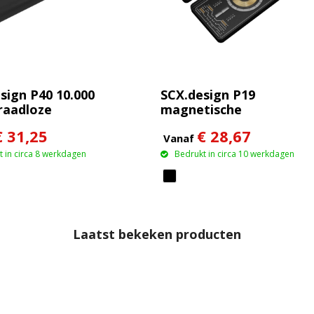
sign P40 10.000
SCX.design P19
raadloze
magnetische
ren powerbank
draadloze powerbank
€ 31,25
€ 28,67
lichtend
van 5000 mAh 5 W
Vanaf
 in circa 8 werkdagen
Bedrukt in circa 10 werkdagen
Laatst bekeken producten