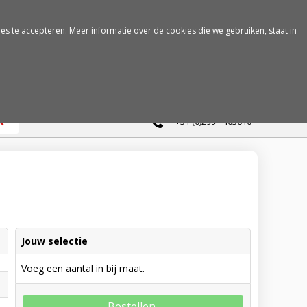
es te accepteren. Meer informatie over de cookies die we gebruiken, staat in
0
+31 (0)299 - 463610
Jouw selectie
Voeg een aantal in bij maat.
Bestellen