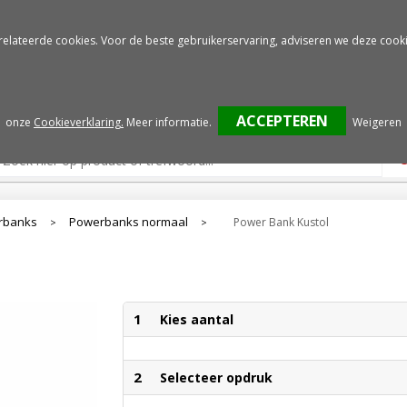
Gratis drukproef
Snelle service
relateerde cookies. Voor de beste gebruikerservaring, adviseren we deze cooki
onze
Cookieverklaring.
Meer informatie
.
Weigeren
rbanks
Powerbanks normaal
Power Bank Kustol
>
>
1
Kies aantal
2
Selecteer opdruk