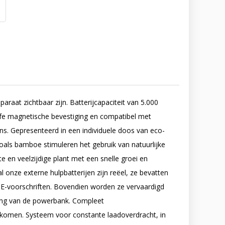
raat zichtbaar zijn. Batterijcapaciteit van 5.000
fe magnetische bevestiging en compatibel met
s. Gepresenteerd in een individuele doos van eco-
oals bamboe stimuleren het gebruik van natuurlijke
 en veelzijdige plant met een snelle groei en
l onze externe hulpbatterijen zijn reëel, ze bevatten
 CE-voorschriften. Bovendien worden ze vervaardigd
ing van de powerbank. Compleet
rkomen. Systeem voor constante laadoverdracht, in