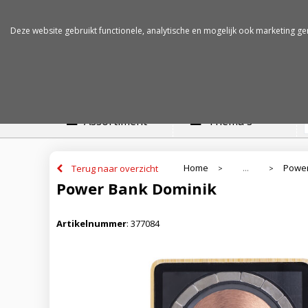
Betalen op rekening
Snelle levertijden
Deze website gebruikt functionele, analytische en mogelijk ook marketing ge
Assortiment
Thema's
Home
Powe
Terug naar overzicht
...
>
>
Power Bank Dominik
Artikelnummer
:
377084