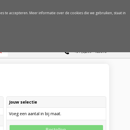
es te accepteren. Meer informatie over de cookies die we gebruiken, staat in
0
+31 (0)299 - 463610
Jouw selectie
Voeg een aantal in bij maat.
Bestellen