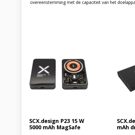
overeenstemming met de capaciteit van het doelappa
SCX.design P23 15 W
SCX.de
5000 mAh MagSafe
mAh d
powerbank
rubbe