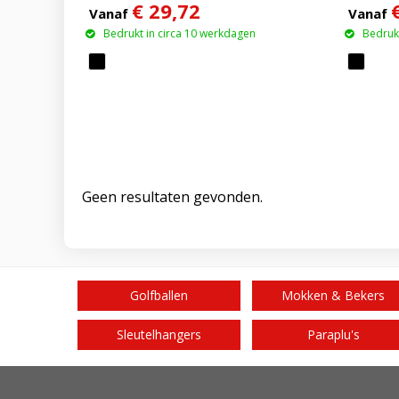
€ 29,72
met op
Vanaf
Vanaf
Bedrukt in circa 10 werkdagen
Bedrukt
Geen resultaten gevonden.
Golfballen
Mokken & Bekers
Sleutelhangers
Paraplu's