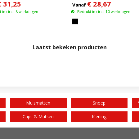
€ 31,25
€ 28,67
lichtend
van 5000 mAh 5 W
Vanaf
 in circa 8 werkdagen
Bedrukt in circa 10 werkdagen
Laatst bekeken producten
Muismatten
Snoep
Caps & Mutsen
Kleding