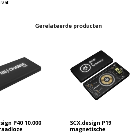
raat.
Gerelateerde producten
sign P40 10.000
SCX.design P19
raadloze
magnetische
ren powerbank
draadloze powerbank