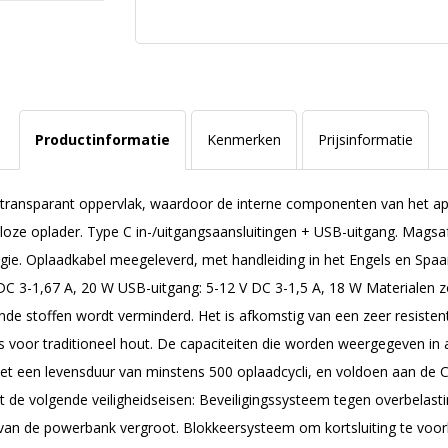
Productinformatie
Kenmerken
Prijsinformatie
 transparant oppervlak, waardoor de interne componenten van het appa
ze oplader. Type C in-/uitgangsaansluitingen + USB-uitgang. Magsa
ie. Oplaadkabel meegeleverd, met handleiding in het Engels en Spaan
 DC 3-1,67 A, 20 W USB-uitgang: 5-12 V DC 3-1,5 A, 18 W Materialen z
de stoffen wordt verminderd. Het is afkomstig van een zeer resistente
s voor traditioneel hout. De capaciteiten die worden weergegeven in a
 met een levensduur van minstens 500 oplaadcycli, en voldoen aan de
e volgende veiligheidseisen: Beveiligingssysteem tegen overbelast
van de powerbank vergroot. Blokkeersysteem om kortsluiting te voo