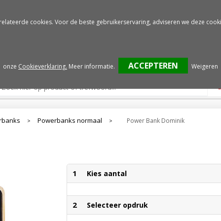
Gratis drukproef
Snelle service
relateerde cookies. Voor de beste gebruikerservaring, adviseren we deze cooki
onze
Cookieverklaring.
Meer informatie
.
Weigeren
rbanks
Powerbanks normaal
Power Bank Dominik
>
>
1
Kies aantal
2
Selecteer opdruk