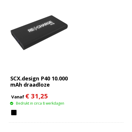
SCX.design P40 10.000
mAh draadloze
rubberen powerbank
€ 31,25
met oplichtend
Vanaf
Bedrukt in circa 8 werkdagen