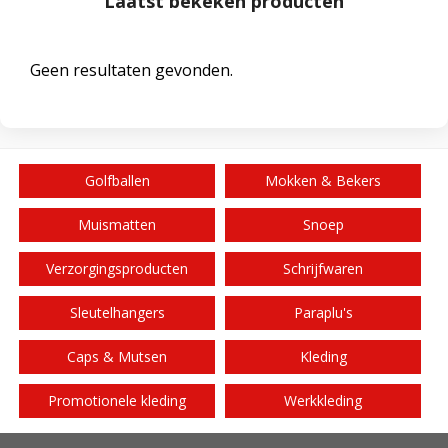
Laatst bekeken producten
Geen resultaten gevonden.
Golfballen
Mokken & Bekers
Muismatten
Snoep
Verzorgingsproducten
Schrijfwaren
Sleutelhangers
Paraplu's
Caps & Mutsen
Kleding
Promotionele kleding
Werkkleding