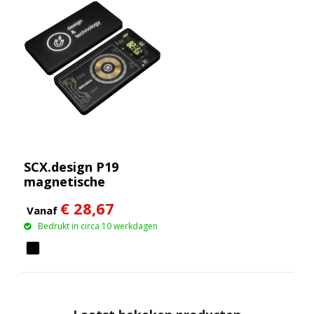
SCX.design P19
magnetische
draadloze powerbank
€ 28,67
van 5000 mAh 5 W
Vanaf
Bedrukt in circa 10 werkdagen