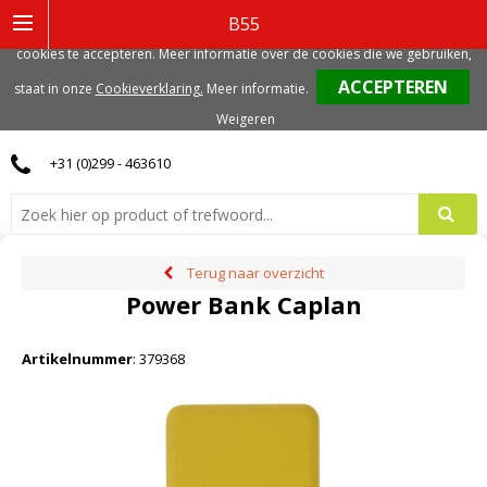
Deze website gebruikt functionele, analytische en mogelijk ook marketing
B55
gerelateerde cookies. Voor de beste gebruikerservaring, adviseren we deze
cookies te accepteren. Meer informatie over de cookies die we gebruiken,
0
staat in onze
Cookieverklaring.
Meer informatie
.
Weigeren
+31 (0)299 - 463610
Terug naar overzicht
Power Bank Caplan
Artikelnummer
:
379368