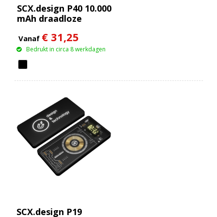
SCX.design P40 10.000
mAh draadloze
rubberen powerbank
€ 31,25
met oplichtend
Vanaf
Bedrukt in circa 8 werkdagen
SCX.design P19