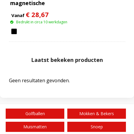
magnetische
draadloze powerbank
€ 28,67
van 5000 mAh 5 W
Vanaf
Bedrukt in circa 10 werkdagen
Laatst bekeken producten
Geen resultaten gevonden.
Golfballen
Mokken & Bekers
Muismatten
Snoep