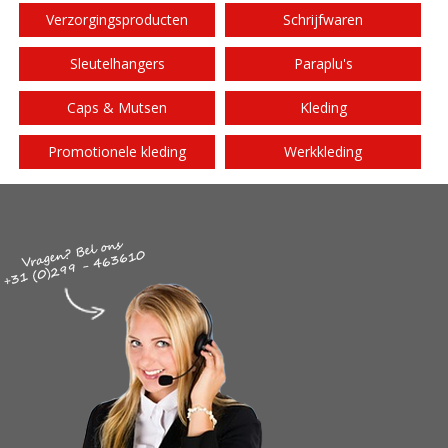
Verzorgingsproducten
Schrijfwaren
Sleutelhangers
Paraplu's
Caps & Mutsen
Kleding
Promotionele kleding
Werkkleding