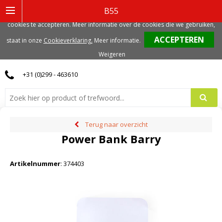
Deze website gebruikt functionele, analytische en mogelijk ook marketing
B55
gerelateerde cookies. Voor de beste gebruikerservaring, adviseren we deze
cookies te accepteren. Meer informatie over de cookies die we gebruiken,
0
staat in onze
Cookieverklaring.
Meer informatie
.
Weigeren
+31 (0)299 - 463610
Terug naar overzicht
Power Bank Barry
Artikelnummer
:
374403