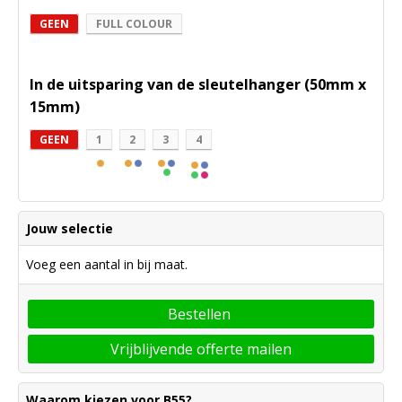
GEEN
FULL COLOUR
In de uitsparing van de sleutelhanger (50mm x
15mm)
GEEN
1
2
3
4
Jouw selectie
Voeg een aantal in bij maat.
Bestellen
Vrijblijvende offerte mailen
Waarom kiezen voor B55?