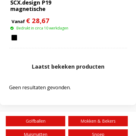
SCX.design P19
magnetische
draadloze powerbank
€ 28,67
van 5000 mAh 5 W
Vanaf
Bedrukt in circa 10 werkdagen
Laatst bekeken producten
Geen resultaten gevonden.
Golfballen
Mokken & Bekers
Muismatten
Snoep