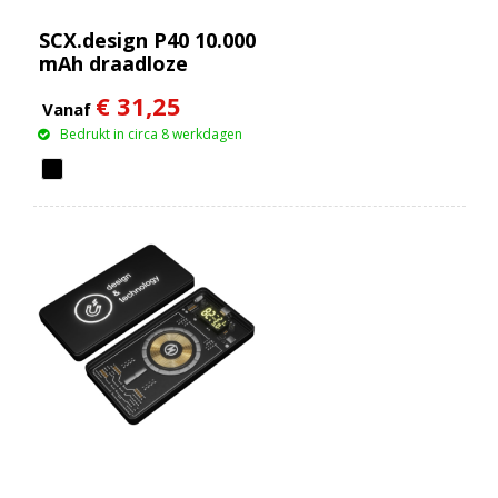
SCX.design P40 10.000
mAh draadloze
rubberen powerbank
€ 31,25
met oplichtend
Vanaf
Bedrukt in circa 8 werkdagen