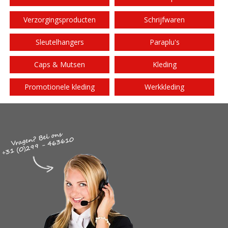
Verzorgingsproducten
Schrijfwaren
Sleutelhangers
Paraplu's
Caps & Mutsen
Kleding
Promotionele kleding
Werkkleding