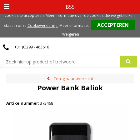
Deze website gebruikt functionele, analytische en mogelijk ook marketing
B55
gerelateerde cookies. Voor de beste gebruikerservaring, adviseren we deze
cookies te accepteren. Meer informatie over de cookies die we gebruiken,
0
staat in onze
Cookieverklaring.
Meer informatie
.
Weigeren
+31 (0)299 - 463610
Terug naar overzicht
Power Bank Baliok
Artikelnummer
:
373468