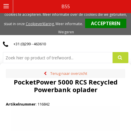
Deze website gebruikt functionele, analytische en mogelijk ook marketing
B55
gerelateerde cookies. Voor de beste gebruikerservaring, adviseren we deze
cookies te accepteren. Meer informatie over de cookies die we gebruiken,
0
staat in onze
Cookieverklaring.
Meer informatie
.
Weigeren
+31 (0)299 - 463610
Terug naar overzicht
PocketPower 5000 RCS Recycled
Powerbank oplader
Artikelnummer
:
116842