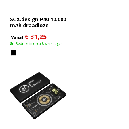
SCX.design P40 10.000
mAh draadloze
rubberen powerbank
€ 31,25
met oplichtend
Vanaf
Bedrukt in circa 8 werkdagen