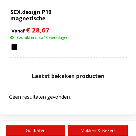
SCX.design P19
magnetische
draadloze powerbank
€ 28,67
van 5000 mAh 5 W
Vanaf
Bedrukt in circa 10 werkdagen
Laatst bekeken producten
Geen resultaten gevonden.
Golfballen
Mokken & Bekers