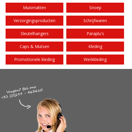
Muismatten
Snoep
Verzorgingsproducten
Schrijfwaren
Sleutelhangers
Paraplu's
Caps & Mutsen
Kleding
Promotionele kleding
Werkkleding