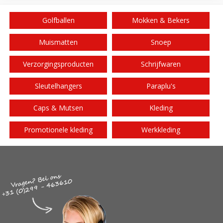
Golfballen
Mokken & Bekers
Muismatten
Snoep
Verzorgingsproducten
Schrijfwaren
Sleutelhangers
Paraplu's
Caps & Mutsen
Kleding
Promotionele kleding
Werkkleding