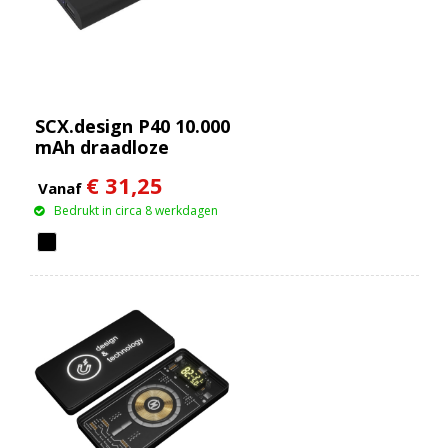
SCX.design P40 10.000
mAh draadloze
rubberen powerbank
€ 31,25
met oplichtend
Vanaf
Bedrukt in circa 8 werkdagen