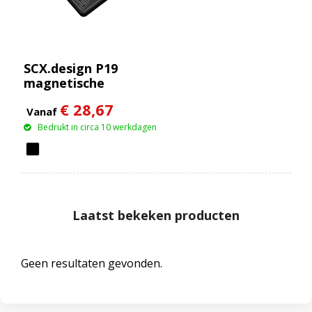
SCX.design P19
magnetische
draadloze powerbank
€ 28,67
van 5000 mAh 5 W
Vanaf
Bedrukt in circa 10 werkdagen
Laatst bekeken producten
Geen resultaten gevonden.