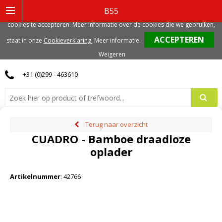
Deze website gebruikt functionele, analytische en mogelijk ook marketing
B55
gerelateerde cookies. Voor de beste gebruikerservaring, adviseren we deze
cookies te accepteren. Meer informatie over de cookies die we gebruiken,
0
staat in onze
Cookieverklaring.
Meer informatie
.
Weigeren
+31 (0)299 - 463610
Terug naar overzicht
CUADRO - Bamboe draadloze
oplader
Artikelnummer
:
42766