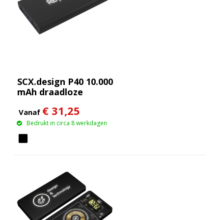
SCX.design P40 10.000
mAh draadloze
rubberen powerbank
€ 31,25
met oplichtend
Vanaf
Bedrukt in circa 8 werkdagen