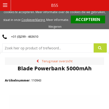
Deze website gebruikt functionele, analytische en mogelijk ook marketing
B55
gerelateerde cookies. Voor de beste gebruikerservaring, adviseren we deze
cookies te accepteren. Meer informatie over de cookies die we gebruiken,
0
staat in onze
Cookieverklaring.
Meer informatie
.
Weigeren
+31 (0)299 - 463610
Terug naar overzicht
Blade Powerbank 5000mAh
Artikelnummer
:
110943