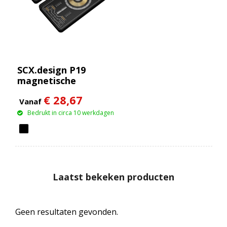
SCX.design P19
magnetische
draadloze powerbank
€ 28,67
van 5000 mAh 5 W
Vanaf
Bedrukt in circa 10 werkdagen
Laatst bekeken producten
Geen resultaten gevonden.