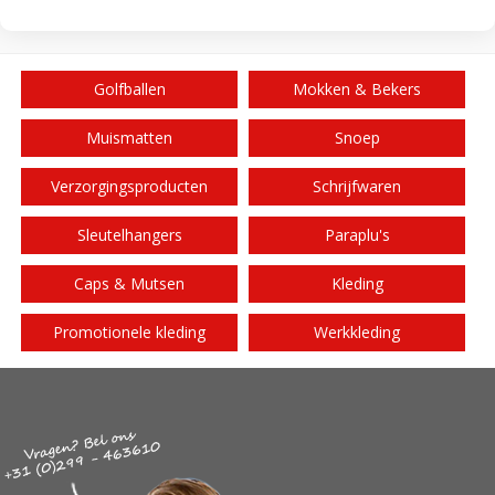
Golfballen
Mokken & Bekers
Muismatten
Snoep
Verzorgingsproducten
Schrijfwaren
Sleutelhangers
Paraplu's
Caps & Mutsen
Kleding
Promotionele kleding
Werkkleding