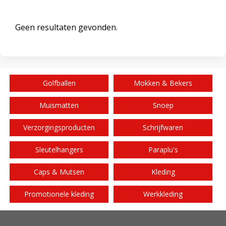
Geen resultaten gevonden.
Golfballen
Mokken & Bekers
Muismatten
Snoep
Verzorgingsproducten
Schrijfwaren
Sleutelhangers
Paraplu's
Caps & Mutsen
Kleding
Promotionele kleding
Werkkleding