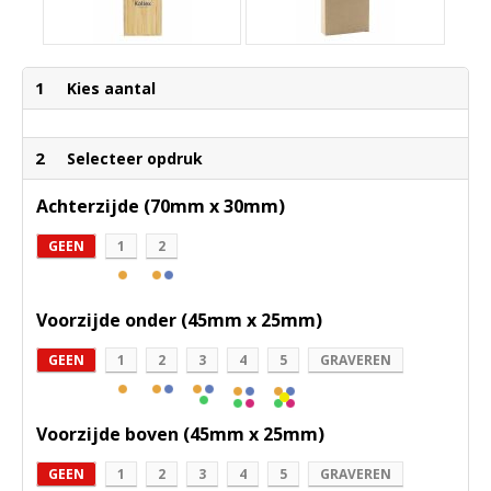
1
Kies aantal
2
Selecteer opdruk
Achterzijde (70mm x 30mm)
GEEN
1
2
Voorzijde onder (45mm x 25mm)
GEEN
1
2
3
4
5
GRAVEREN
Voorzijde boven (45mm x 25mm)
GEEN
1
2
3
4
5
GRAVEREN