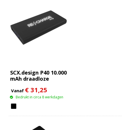
SCX.design P40 10.000
mAh draadloze
rubberen powerbank
€ 31,25
met oplichtend
Vanaf
Bedrukt in circa 8 werkdagen