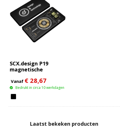
SCX.design P19
magnetische
draadloze powerbank
€ 28,67
van 5000 mAh 5 W
Vanaf
Bedrukt in circa 10 werkdagen
Laatst bekeken producten