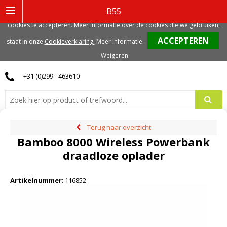
Deze website gebruikt functionele, analytische en mogelijk ook marketing
B55
gerelateerde cookies. Voor de beste gebruikerservaring, adviseren we deze
cookies te accepteren. Meer informatie over de cookies die we gebruiken,
0
staat in onze
Cookieverklaring.
Meer informatie
.
Weigeren
+31 (0)299 - 463610
Terug naar overzicht
Bamboo 8000 Wireless Powerbank
draadloze oplader
Artikelnummer
:
116852