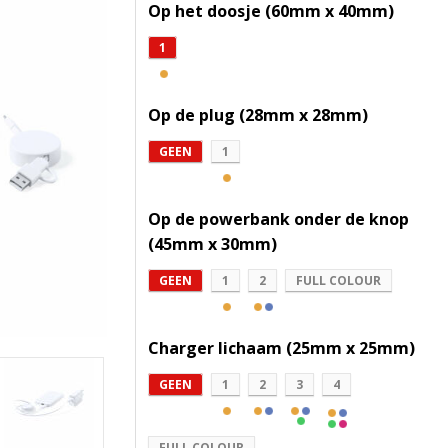
Op het doosje (60mm x 40mm)
1
Op de plug (28mm x 28mm)
GEEN
1
Op de powerbank onder de knop
(45mm x 30mm)
GEEN
1
2
FULL COLOUR
Charger lichaam (25mm x 25mm)
GEEN
1
2
3
4
FULL COLOUR