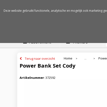
Betalen op rekening
Snelle levertijden
Deze website gebruikt functionele, analytische en mogelijk ook marketing ge
Assortiment
Thema's
Home
Powe
Terug naar overzicht
...
>
>
Power Bank Set Cody
Artikelnummer
:
372592