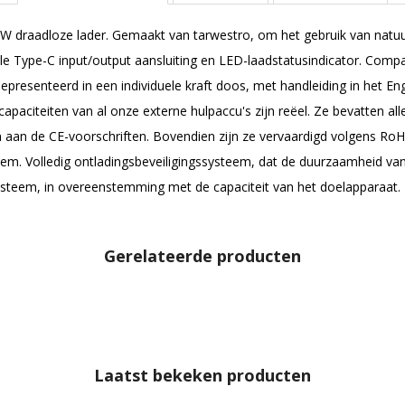
W draadloze lader. Gemaakt van tarwestro, om het gebruik van natuur
e Type-C input/output aansluiting en LED-laadstatusindicator. Compa
presenteerd in een individuele kraft doos, met handleiding in het En
iteiten van al onze externe hulpaccu's zijn reëel. Ze bevatten alle
n aan de CE-voorschriften. Bovendien zijn ze vervaardigd volgens 
teem. Volledig ontladingsbeveiligingssysteem, dat de duurzaamheid 
ysteem, in overeenstemming met de capaciteit van het doelapparaat.
Gerelateerde producten
Laatst bekeken producten