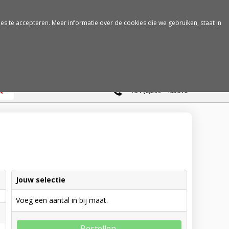
es te accepteren. Meer informatie over de cookies die we gebruiken, staat in
0
+31 (0)299 - 463610
Jouw selectie
Voeg een aantal in bij maat.
Bestellen