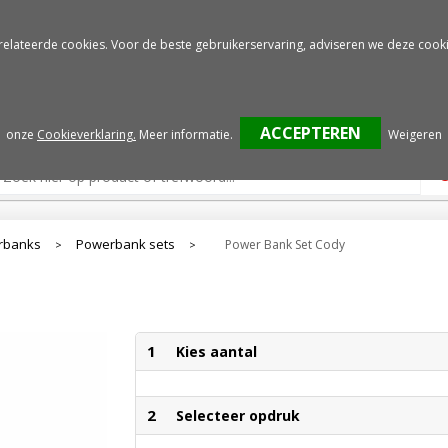
Gratis drukproef
Snelle service
relateerde cookies. Voor de beste gebruikerservaring, adviseren we deze cooki
onze
Cookieverklaring.
Meer informatie
.
Weigeren
rbanks
Powerbank sets
Power Bank Set Cody
>
>
1
Kies aantal
2
Selecteer opdruk