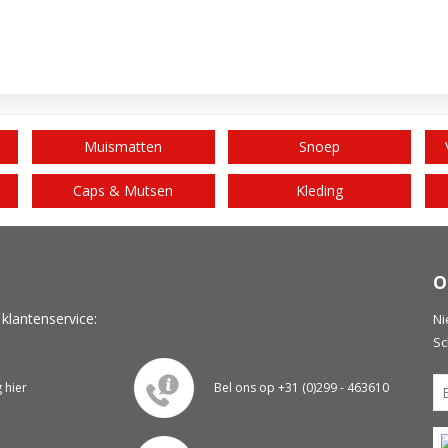
Muismatten
Snoep
Caps & Mutsen
Kleding
O
 klantenservice:
Ni
Sc
g hier
Bel ons op +31 (0)299 - 463610