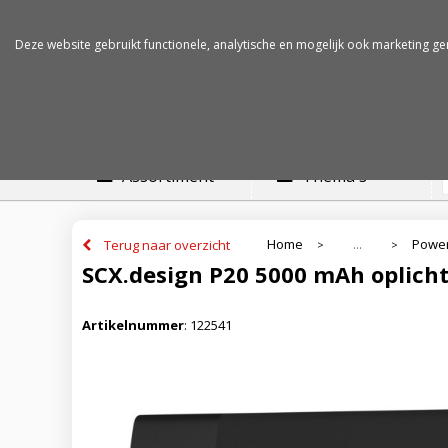
Betalen op rekening
Snelle levertijden
Deze website gebruikt functionele, analytische en mogelijk ook marketing ge
Assortiment
Thema's
Home
Powe
Terug naar overzicht
...
>
>
SCX.design P20 5000 mAh oplic
Artikelnummer
:
122541