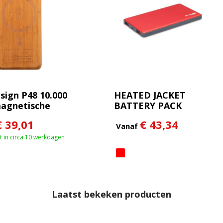
sign P48 10.000
HEATED JACKET
agnetische
BATTERY PACK
n powerbank
€ 39,01
€ 43,34
 W
Vanaf
 in circa 10 werkdagen
Laatst bekeken producten