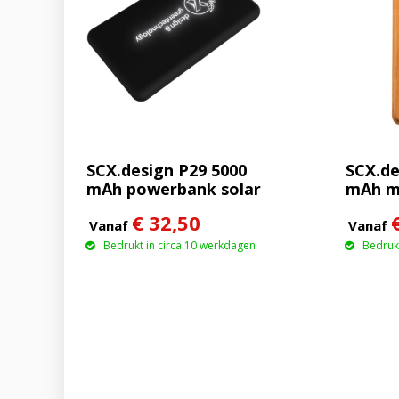
SCX.design P29 5000
SCX.de
mAh powerbank solar
mAh m
met oplichtend logo
houte
€ 32,50
van 15
Vanaf
Vanaf
Bedrukt in circa 10 werkdagen
Bedrukt