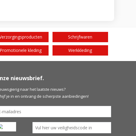
Verzorgingsproducten
Schrijfwaren
Promotionele kleding
Werkkleding
nze nieuwsbrief.
euwsgierig naar het laatste nieuws?
hijf je in en ontvang de scherpste aanbiedingen!