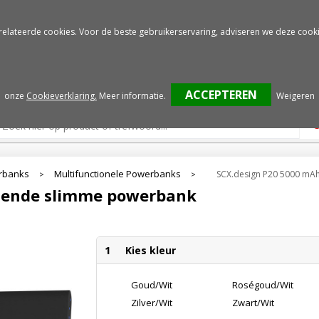
Gratis drukproef
Snelle service
relateerde cookies. Voor de beste gebruikerservaring, adviseren we deze cooki
onze
Cookieverklaring.
Meer informatie
.
Weigeren
rbanks
Multifunctionele Powerbanks
SCX.design P20 5000 mA
>
>
htende slimme powerbank
1
Kies kleur
Goud/Wit
Roségoud/Wit
Zilver/Wit
Zwart/Wit