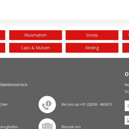
Muismatten
Snoep
Caps & Mutsen
Kleding
O
 klantenservice:
Ni
Sc
g hier
Bel ons op +31 (0)299 - 463610
 terugbellen
Bezoek ons