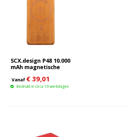
SCX.design P48 10.000
mAh magnetische
houten powerbank
€ 39,01
van 15 W
Vanaf
Bedrukt in circa 10 werkdagen