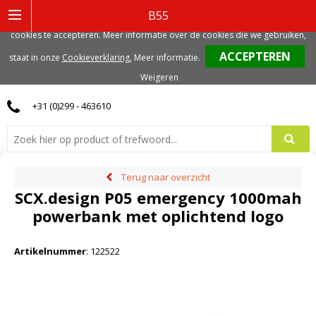
Deze website gebruikt functionele, analytische en mogelijk ook marketing
B55
gerelateerde cookies. Voor de beste gebruikerservaring, adviseren we deze
cookies te accepteren. Meer informatie over de cookies die we gebruiken,
0
staat in onze
Cookieverklaring.
Meer informatie
.
Weigeren
+31 (0)299 - 463610
Terug naar overzicht
SCX.design P05 emergency 1000mah
powerbank met oplichtend logo
Artikelnummer
:
122522