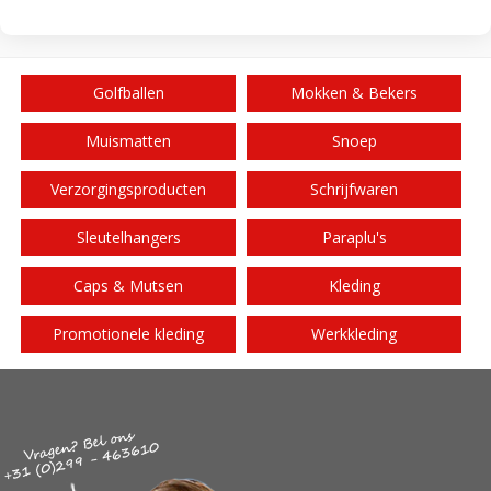
Golfballen
Mokken & Bekers
Muismatten
Snoep
Verzorgingsproducten
Schrijfwaren
Sleutelhangers
Paraplu's
Caps & Mutsen
Kleding
Promotionele kleding
Werkkleding