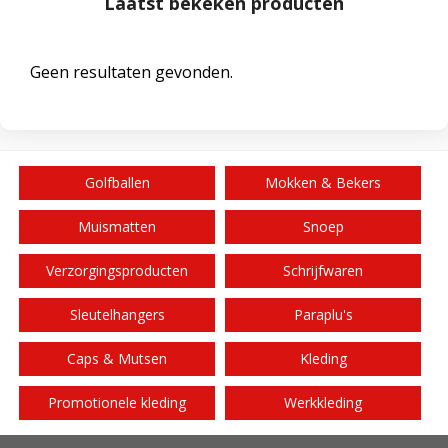
Laatst bekeken producten
Geen resultaten gevonden.
Golfballen
Mokken & Bekers
Muismatten
Snoep
Verzorgingsproducten
Schrijfwaren
Sleutelhangers
Paraplu's
Caps & Mutsen
Kleding
Promotionele kleding
Werkkleding