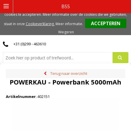
Deze website gebruikt functionele, analytische en mogelijk ook marketing
B55
gerelateerde cookies. Voor de beste gebruikerservaring, adviseren we deze
cookies te accepteren. Meer informatie over de cookies die we gebruiken,
0
staat in onze
Cookieverklaring.
Meer informatie
.
Weigeren
+31 (0)299 - 463610
Terug naar overzicht
POWERKAU - Powerbank 5000mAh
Artikelnummer
:
402151