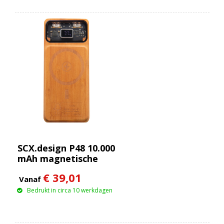
SCX.design P48 10.000
mAh magnetische
houten powerbank
€ 39,01
van 15 W
Vanaf
Bedrukt in circa 10 werkdagen