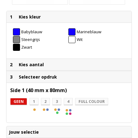
1
Kies kleur
Babyblauw
Marineblauw
Steengrijs
Wit
Zwart
2
Kies aantal
3
Selecteer opdruk
Side 1 (40 mm x 80mm)
GEEN
1
2
3
4
FULL COLOUR
Jouw selectie