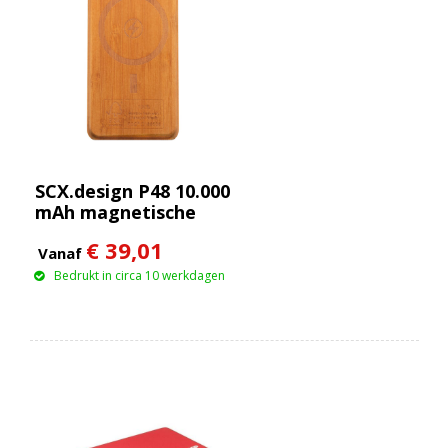
SCX.design P48 10.000
mAh magnetische
houten powerbank
€ 39,01
van 15 W
Vanaf
Bedrukt in circa 10 werkdagen