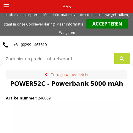
Deze website gebruikt functionele, analytische en mogelijk ook marketing
B55
gerelateerde cookies. Voor de beste gebruikerservaring, adviseren we deze
cookies te accepteren. Meer informatie over de cookies die we gebruiken,
0
staat in onze
Cookieverklaring.
Meer informatie
.
Weigeren
+31 (0)299 - 463610
Terug naar overzicht
POWER52C - Powerbank 5000 mAh
Artikelnummer
:
246069