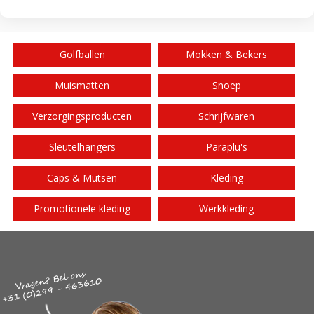
Golfballen
Mokken & Bekers
Muismatten
Snoep
Verzorgingsproducten
Schrijfwaren
Sleutelhangers
Paraplu's
Caps & Mutsen
Kleding
Promotionele kleding
Werkkleding