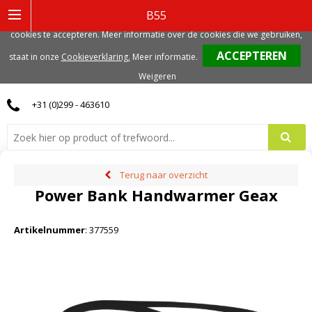
Deze website gebruikt functionele, analytische en mogelijk ook marketing
B55
gerelateerde cookies. Voor de beste gebruikerservaring, adviseren we deze
cookies te accepteren. Meer informatie over de cookies die we gebruiken,
0
staat in onze
Cookieverklaring.
Meer informatie
.
Weigeren
+31 (0)299 - 463610
Terug naar overzicht
Power Bank Handwarmer Geax
Artikelnummer
:
377559