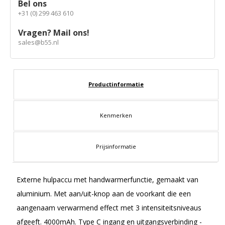
Bel ons
+31 (0) 299 463 610
Vragen? Mail ons!
sales@b55.nl
Productinformatie
Kenmerken
Prijsinformatie
Externe hulpaccu met handwarmerfunctie, gemaakt van
aluminium. Met aan/uit-knop aan de voorkant die een
aangenaam verwarmend effect met 3 intensiteitsniveaus
afgeeft. 4000mAh. Type C ingang en uitgangsverbinding -