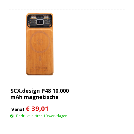
SCX.design P48 10.000
mAh magnetische
houten powerbank
€ 39,01
van 15 W
Vanaf
Bedrukt in circa 10 werkdagen