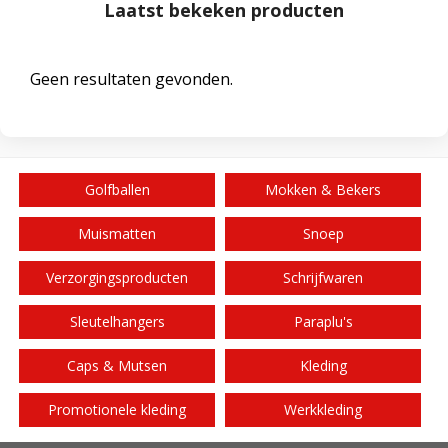
Laatst bekeken producten
Geen resultaten gevonden.
Golfballen
Mokken & Bekers
Muismatten
Snoep
Verzorgingsproducten
Schrijfwaren
Sleutelhangers
Paraplu's
Caps & Mutsen
Kleding
Promotionele kleding
Werkkleding