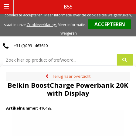
Deze website gebruikt functionele, analytische en mogelijk ook marketing
B55
gerelateerde cookies. Voor de beste gebruikerservaring, adviseren we deze
cookies te accepteren. Meer informatie over de cookies die we gebruiken,
0
staat in onze
Cookieverklaring.
Meer informatie
.
Weigeren
+31 (0)299 - 463610
Terug naar overzicht
Belkin BoostCharge Powerbank 20K
with Display
Artikelnummer
:
416492