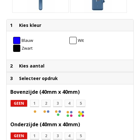
1
Kies kleur
Blauw
Wit
Zwart
2
Kies aantal
3
Selecteer opdruk
Bovenzijde (40mm x 40mm)
GEEN
1
2
3
4
5
Onderzijde (40mm x 40mm)
GEEN
1
2
3
4
5