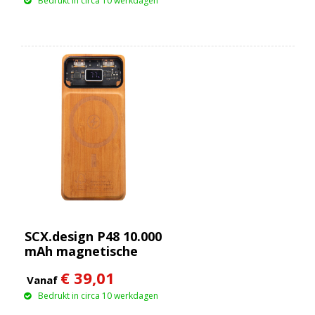
Bedrukt in circa 10 werkdagen
SCX.design P48 10.000
mAh magnetische
houten powerbank
€ 39,01
van 15 W
Vanaf
Bedrukt in circa 10 werkdagen